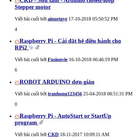
CKD - Sưu tầm - Arduino closed-loop
Stepper motor
Viết bài cuối bởi
aiouetgye
17-10-2018
05:50:52 PM
4
Raspberry Pi - Cài đặt hệ điều hành cho
RPi2
Viết bài cuối bởi
Fusionvie
16-10-2018
06:46:19 PM
6
ROBOT ARDUINO dơn giản
Viết bài cuối bởi
tranhung123456
25-04-2018
08:51:31 PM
0
Raspberry Pi - AutoStart or StartUp
program
Viết bài cuối bởi
CKD
18-11-2017
10:09:11 AM