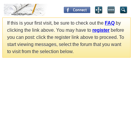
If this is your first visit, be sure to check out the
FAQ
by
clicking the link above. You may have to
register
before
you can post: click the register link above to proceed. To
start viewing messages, select the forum that you want
to visit from the selection below.