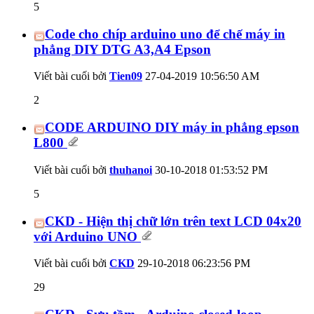
5
Code cho chíp arduino uno để chế máy in
phẳng DIY DTG A3,A4 Epson
Viết bài cuối bởi
Tien09
27-04-2019
10:56:50 AM
2
CODE ARDUINO DIY máy in phẳng epson
L800
Viết bài cuối bởi
thuhanoi
30-10-2018
01:53:52 PM
5
CKD - Hiện thị chữ lớn trên text LCD 04x20
với Arduino UNO
Viết bài cuối bởi
CKD
29-10-2018
06:23:56 PM
29