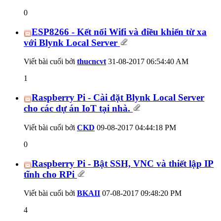
0
ESP8266 - Kết nối Wifi và điều khiển từ xa
với Blynk Local Server
Viết bài cuối bởi
thucncvt
31-08-2017
06:54:40 AM
1
Raspberry Pi - Cài đặt Blynk Local Server
cho các dự án IoT tại nhà.
Viết bài cuối bởi
CKD
09-08-2017
04:44:18 PM
0
Raspberry Pi - Bật SSH, VNC và thiết lập IP
tĩnh cho RPi
Viết bài cuối bởi
BKAII
07-08-2017
09:48:20 PM
4