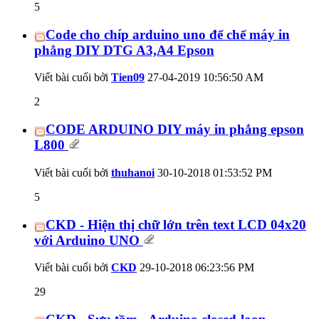
5
Code cho chíp arduino uno để chế máy in
phẳng DIY DTG A3,A4 Epson
Viết bài cuối bởi
Tien09
27-04-2019
10:56:50 AM
2
CODE ARDUINO DIY máy in phẳng epson
L800
Viết bài cuối bởi
thuhanoi
30-10-2018
01:53:52 PM
5
CKD - Hiện thị chữ lớn trên text LCD 04x20
với Arduino UNO
Viết bài cuối bởi
CKD
29-10-2018
06:23:56 PM
29