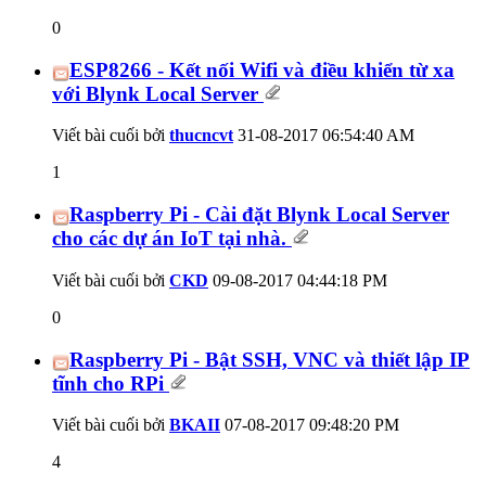
0
ESP8266 - Kết nối Wifi và điều khiển từ xa
với Blynk Local Server
Viết bài cuối bởi
thucncvt
31-08-2017
06:54:40 AM
1
Raspberry Pi - Cài đặt Blynk Local Server
cho các dự án IoT tại nhà.
Viết bài cuối bởi
CKD
09-08-2017
04:44:18 PM
0
Raspberry Pi - Bật SSH, VNC và thiết lập IP
tĩnh cho RPi
Viết bài cuối bởi
BKAII
07-08-2017
09:48:20 PM
4