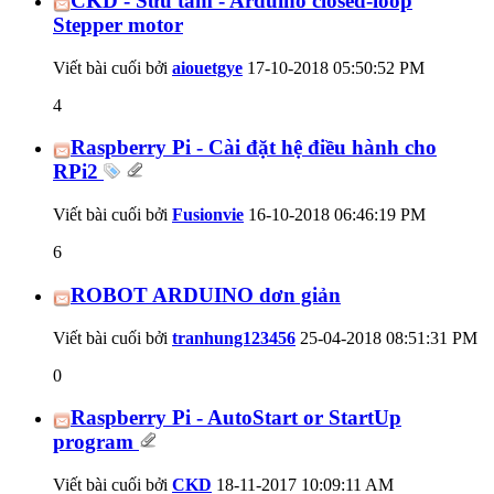
CKD - Sưu tầm - Arduino closed-loop
Stepper motor
Viết bài cuối bởi
aiouetgye
17-10-2018
05:50:52 PM
4
Raspberry Pi - Cài đặt hệ điều hành cho
RPi2
Viết bài cuối bởi
Fusionvie
16-10-2018
06:46:19 PM
6
ROBOT ARDUINO dơn giản
Viết bài cuối bởi
tranhung123456
25-04-2018
08:51:31 PM
0
Raspberry Pi - AutoStart or StartUp
program
Viết bài cuối bởi
CKD
18-11-2017
10:09:11 AM