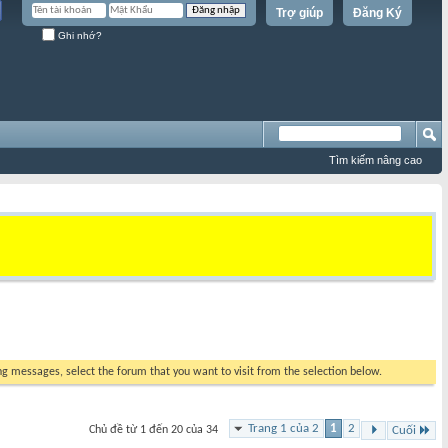
Trợ giúp
Đăng Ký
Ghi nhớ?
Tìm kiếm nâng cao
ing messages, select the forum that you want to visit from the selection below.
Trang 1 của 2
1
2
Chủ đề từ 1 đến 20 của 34
Cuối