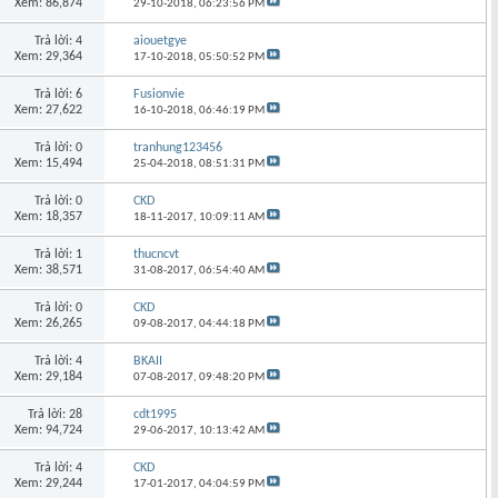
Xem: 86,874
29-10-2018,
06:23:56 PM
Trả lời: 4
aiouetgye
Xem: 29,364
17-10-2018,
05:50:52 PM
Trả lời: 6
Fusionvie
Xem: 27,622
16-10-2018,
06:46:19 PM
Trả lời: 0
tranhung123456
Xem: 15,494
25-04-2018,
08:51:31 PM
Trả lời: 0
CKD
Xem: 18,357
18-11-2017,
10:09:11 AM
Trả lời: 1
thucncvt
Xem: 38,571
31-08-2017,
06:54:40 AM
Trả lời: 0
CKD
Xem: 26,265
09-08-2017,
04:44:18 PM
Trả lời: 4
BKAII
Xem: 29,184
07-08-2017,
09:48:20 PM
Trả lời: 28
cdt1995
Xem: 94,724
29-06-2017,
10:13:42 AM
Trả lời: 4
CKD
Xem: 29,244
17-01-2017,
04:04:59 PM