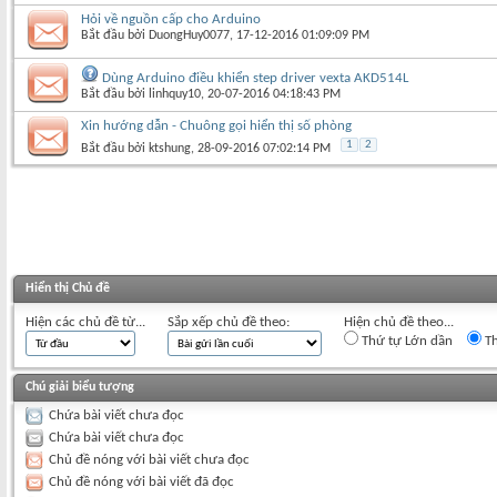
Hỏi về nguồn cấp cho Arduino
Bắt đầu bởi
DuongHuy0077
‎, 17-12-2016 01:09:09 PM
Dùng Arduino điều khiển step driver vexta AKD514L
Bắt đầu bởi
linhquy10
‎, 20-07-2016 04:18:43 PM
Xin hướng dẫn - Chuông gọi hiển thị số phòng
1
2
Bắt đầu bởi
ktshung
‎, 28-09-2016 07:02:14 PM
Hiển thị Chủ đề
Hiện các chủ đề từ...
Sắp xếp chủ đề theo:
Hiện chủ đề theo...
Thứ tự Lớn dần
Th
Chú giải biểu tượng
Chứa bài viết chưa đọc
Chứa bài viết chưa đọc
Chủ đề nóng với bài viết chưa đọc
Chủ đề nóng với bài viết đã đọc