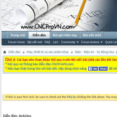
Trang chủ
Diễn đàn
Bài gửi hôm nay
Bài viết mới
Forum Home
Bài viết mới
FAQ
Lịch
Community
Forum Actions
Quick Li
Diễn đàn
Máy, thiết bị và sản phẩm khác
Điện - Điện tử - Tự động hóa
Chú ý
: Các bạn nên tham khảo Nội quy trước khi viết bài (click vào liên kết bê
*
Nội quy và Thông báo diễn đàn CNCProVN.com
*
Nếu bạn thấy hứng thú với bài viết. Hãy dùng chức năng
để chi
If this is your first visit, be sure to check out the
FAQ
by clicking the link above. You ma
Diễn đàn:
Arduino