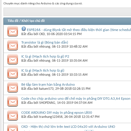
Chuyên mục dành riêng cho Arduino & các ứng dụng của nó.
Tiêu đề
/
Khởi tạo chủ đề
ESP8266 - dùng Blynk tắt mở theo điều kiện thời gian (time schedul
Bắt đầu bởi
CKD
‎, 10-06-2020 03:54:15 PM
Transistor là gì (Bóng bán dẫn)
Bắt đầu bởi
nhtrung
‎, 06-11-2019 10:48:32 AM
IC là gì (Mạch tích hợp là gì) P2
Bắt đầu bởi
nhtrung
‎, 06-11-2019 10:35:04 AM
IC là gì (Mạch tích hợp là gì)
Bắt đầu bởi
nhtrung
‎, 06-11-2019 10:33:15 AM
Bé tập làm trạm hàn bằng Arduino
Bắt đầu bởi
katum573
‎, 29-08-2018 02:26:15 PM
Code cho chíp arduino uno để chế máy in phẳng DIY DTG A3,A4 Epson
Bắt đầu bởi
SHOPDVAG
‎, 14-01-2019 04:37:04 AM
CODE ARDUINO DIY máy in phẳng epson L800
Bắt đầu bởi
tranhung123456
‎, 26-04-2018 12:31:47 PM
CKD - Hiện thị chữ lớn trên text LCD 04x20 với Arduino UNO