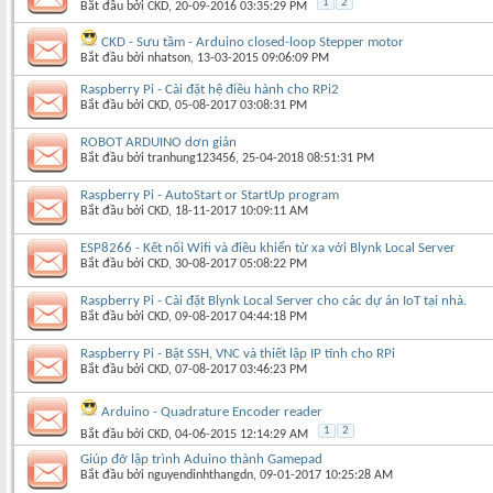
1
2
Bắt đầu bởi
CKD
‎, 20-09-2016 03:35:29 PM
CKD - Sưu tầm - Arduino closed-loop Stepper motor
Bắt đầu bởi
nhatson
‎, 13-03-2015 09:06:09 PM
Raspberry Pi - Cài đặt hệ điều hành cho RPi2
Bắt đầu bởi
CKD
‎, 05-08-2017 03:08:31 PM
ROBOT ARDUINO dơn giản
Bắt đầu bởi
tranhung123456
‎, 25-04-2018 08:51:31 PM
Raspberry Pi - AutoStart or StartUp program
Bắt đầu bởi
CKD
‎, 18-11-2017 10:09:11 AM
ESP8266 - Kết nối Wifi và điều khiển từ xa với Blynk Local Server
Bắt đầu bởi
CKD
‎, 30-08-2017 05:08:22 PM
Raspberry Pi - Cài đặt Blynk Local Server cho các dự án IoT tại nhà.
Bắt đầu bởi
CKD
‎, 09-08-2017 04:44:18 PM
Raspberry Pi - Bật SSH, VNC và thiết lập IP tĩnh cho RPi
Bắt đầu bởi
CKD
‎, 07-08-2017 03:46:23 PM
Arduino - Quadrature Encoder reader
1
2
Bắt đầu bởi
CKD
‎, 04-06-2015 12:14:29 AM
Giúp đỡ lập trình Aduino thành Gamepad
Bắt đầu bởi
nguyendinhthangdn
‎, 09-01-2017 10:25:28 AM