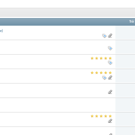
Trả 
e)