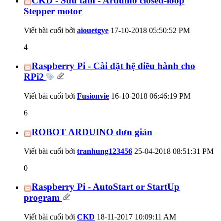
CKD - Sưu tầm - Arduino closed-loop
Stepper motor
Viết bài cuối bởi
aiouetgye
17-10-2018
05:50:52 PM
4
Raspberry Pi - Cài đặt hệ điều hành cho
RPi2
Viết bài cuối bởi
Fusionvie
16-10-2018
06:46:19 PM
6
ROBOT ARDUINO dơn giản
Viết bài cuối bởi
tranhung123456
25-04-2018
08:51:31 PM
0
Raspberry Pi - AutoStart or StartUp
program
Viết bài cuối bởi
CKD
18-11-2017
10:09:11 AM