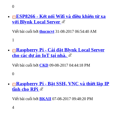
0
ESP8266 - Kết nối Wifi và điều khiển từ xa
với Blynk Local Server
Viết bài cuối bởi
thucncvt
31-08-2017
06:54:40 AM
1
Raspberry Pi - Cài đặt Blynk Local Server
cho các dự án IoT tại nhà.
Viết bài cuối bởi
CKD
09-08-2017
04:44:18 PM
0
Raspberry Pi - Bật SSH, VNC và thiết lập IP
tĩnh cho RPi
Viết bài cuối bởi
BKAII
07-08-2017
09:48:20 PM
4