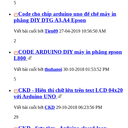
5
Code cho chíp arduino uno để chế máy in
phẳng DIY DTG A3,A4 Epson
Viết bài cuối bởi
Tien09
27-04-2019
10:56:50 AM
2
CODE ARDUINO DIY máy in phẳng epson
L800
Viết bài cuối bởi
thuhanoi
30-10-2018
01:53:52 PM
5
CKD - Hiện thị chữ lớn trên text LCD 04x20
với Arduino UNO
Viết bài cuối bởi
CKD
29-10-2018
06:23:56 PM
29