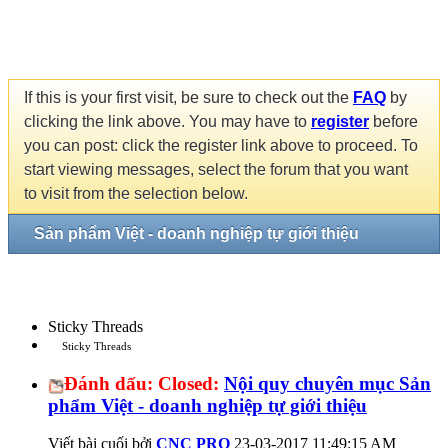
If this is your first visit, be sure to check out the
FAQ
by
clicking the link above. You may have to
register
before
you can post: click the register link above to proceed. To
start viewing messages, select the forum that you want
to visit from the selection below.
Sản phẩm Việt - doanh nghiệp tự giới thiệu
Sticky Threads
Sticky Threads
Đánh dấu:
Closed:
Nội quy chuyên mục Sản
phẩm Việt - doanh nghiệp tự giới thiệu
Viết bài cuối bởi
CNC PRO
23-03-2017
11:49:15 AM