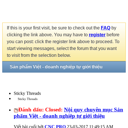
If this is your first visit, be sure to check out the
FAQ
by
clicking the link above. You may have to
register
before
you can post: click the register link above to proceed. To
start viewing messages, select the forum that you want
to visit from the selection below.
Sản phẩm Việt - doanh nghiệp tự giới thiệu
Sticky Threads
Sticky Threads
Đánh dấu:
Closed:
Nội quy chuyên mục Sản
phẩm Việt - doanh nghiệp tự giới thiệu
Viết bài cuối bởi
CNC PRO
23-03-2017
11:49:15 AM