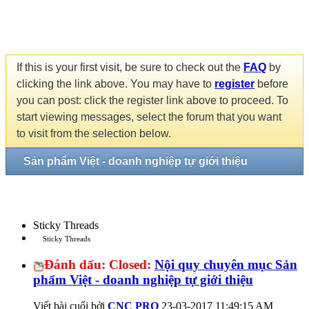
If this is your first visit, be sure to check out the
FAQ
by
clicking the link above. You may have to
register
before
you can post: click the register link above to proceed. To
start viewing messages, select the forum that you want
to visit from the selection below.
Sản phẩm Việt - doanh nghiệp tự giới thiệu
Sticky Threads
Sticky Threads
Đánh dấu:
Closed:
Nội quy chuyên mục Sản
phẩm Việt - doanh nghiệp tự giới thiệu
Viết bài cuối bởi
CNC PRO
23-03-2017
11:49:15 AM