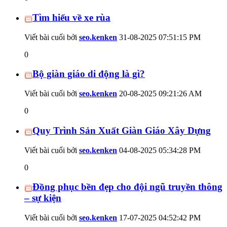
Tìm hiểu về xe rùa
Viết bài cuối bởi
seo.kenken
31-08-2025
07:51:15 PM
0
Bộ giàn giáo di động là gì?
Viết bài cuối bởi
seo.kenken
20-08-2025
09:21:26 AM
0
Quy Trình Sản Xuất Giàn Giáo Xây Dựng
Viết bài cuối bởi
seo.kenken
04-08-2025
05:34:28 PM
0
Đồng phục bền đẹp cho đội ngũ truyền thông
– sự kiện
Viết bài cuối bởi
seo.kenken
17-07-2025
04:52:42 PM