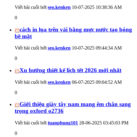
Viết bài cuối bởi
seo.kenken
10-07-2025
10:38:36 AM
0
cách in lụa trên vải bằng mực nước tạo bóng
bề mặt
Viết bài cuối bởi
seo.kenken
10-07-2025
09:44:34 AM
0
Xu hướng thiết kế lịch tết 2026 mới nhất
Viết bài cuối bởi
seo.kenken
06-07-2025
09:04:52 AM
0
Giới thiệu giày tây nam mang êm chân sang
trọng oxford o2736
Viết bài cuối bởi
tuanphung101
28-06-2025
03:45:03 PM
0