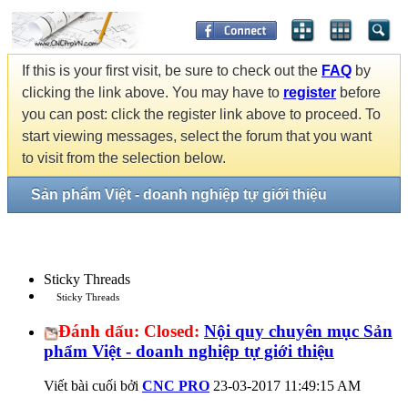
If this is your first visit, be sure to check out the
FAQ
by
clicking the link above. You may have to
register
before
you can post: click the register link above to proceed. To
start viewing messages, select the forum that you want
to visit from the selection below.
Sản phẩm Việt - doanh nghiệp tự giới thiệu
Sticky Threads
Sticky Threads
Đánh dấu:
Closed:
Nội quy chuyên mục Sản
phẩm Việt - doanh nghiệp tự giới thiệu
Viết bài cuối bởi
CNC PRO
23-03-2017
11:49:15 AM