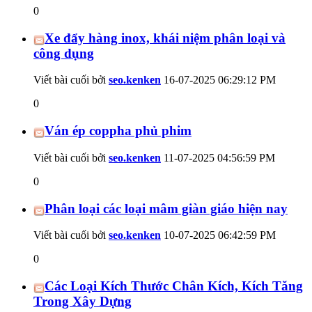
0
Xe đẩy hàng inox, khái niệm phân loại và
công dụng
Viết bài cuối bởi
seo.kenken
16-07-2025
06:29:12 PM
0
Ván ép coppha phủ phim
Viết bài cuối bởi
seo.kenken
11-07-2025
04:56:59 PM
0
Phân loại các loại mâm giàn giáo hiện nay
Viết bài cuối bởi
seo.kenken
10-07-2025
06:42:59 PM
0
Các Loại Kích Thước Chân Kích, Kích Tăng
Trong Xây Dựng