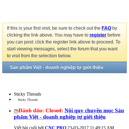
If this is your first visit, be sure to check out the
FAQ
by
clicking the link above. You may have to
register
before
you can post: click the register link above to proceed. To
start viewing messages, select the forum that you want
to visit from the selection below.
Sản phẩm Việt - doanh nghiệp tự giới thiệu
Sticky Threads
Sticky Threads
Đánh dấu:
Closed:
Nội quy chuyên mục Sản
phẩm Việt - doanh nghiệp tự giới thiệu
Viết bài cuối bởi
CNC PRO
23-03-2017
11:49:15 AM