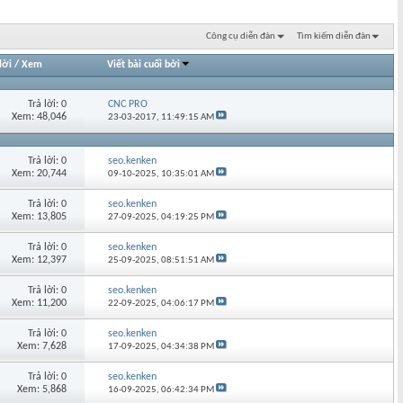
Công cụ diễn đàn
Tìm kiếm diễn đàn
lời
/
Xem
Viết bài cuối bởi
Trả lời: 0
CNC PRO
Xem: 48,046
23-03-2017,
11:49:15 AM
Trả lời: 0
seo.kenken
Xem: 20,744
09-10-2025,
10:35:01 AM
Trả lời: 0
seo.kenken
Xem: 13,805
27-09-2025,
04:19:25 PM
Trả lời: 0
seo.kenken
Xem: 12,397
25-09-2025,
08:51:51 AM
Trả lời: 0
seo.kenken
Xem: 11,200
22-09-2025,
04:06:17 PM
Trả lời: 0
seo.kenken
Xem: 7,628
17-09-2025,
04:34:38 PM
Trả lời: 0
seo.kenken
Xem: 5,868
16-09-2025,
06:42:34 PM