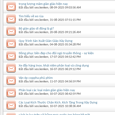
trọng lượng mâm giàn giáo hiện nay
Bắt đầu bởi
seo.kenken
‎, 08-09-2025 09:03:56 AM
Tìm hiểu về xe rùa
Bắt đầu bởi
seo.kenken
‎, 31-08-2025 07:51:15 PM
Bộ giàn giáo di động là gì?
Bắt đầu bởi
seo.kenken
‎, 20-08-2025 09:21:26 AM
Quy Trình Sản Xuất Giàn Giáo Xây Dựng
Bắt đầu bởi
seo.kenken
‎, 04-08-2025 05:34:28 PM
Đồng phục bền đẹp cho đội ngũ truyền thông – sự kiện
Bắt đầu bởi
seo.kenken
‎, 17-07-2025 04:52:42 PM
Xe đẩy hàng inox, khái niệm phân loại và công dụng
Bắt đầu bởi
seo.kenken
‎, 16-07-2025 06:29:12 PM
Ván ép coppha phủ phim
Bắt đầu bởi
seo.kenken
‎, 11-07-2025 04:56:59 PM
Phân loại các loại mâm giàn giáo hiện nay
Bắt đầu bởi
seo.kenken
‎, 10-07-2025 06:42:59 PM
Các Loại Kích Thước Chân Kích, Kích Tăng Trong Xây Dựng
Bắt đầu bởi
seo.kenken
‎, 10-07-2025 10:38:36 AM
cách in lụa trên vải bằng mực nước tạo bóng bề mặt