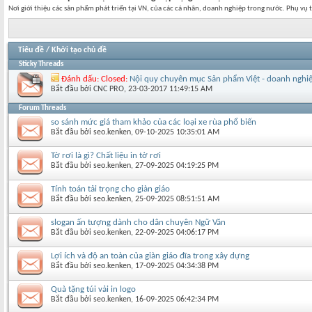
Nơi giới thiệu các sản phẩm phát triển tại VN, của các cá nhân, doanh nghiệp trong nước. Phụ vụ t
Tiêu đề
/
Khởi tạo chủ đề
Sticky Threads
Đánh dấu:
Closed:
Nội quy chuyên mục Sản phẩm Việt - doanh nghiệp
Bắt đầu bởi
CNC PRO
‎, 23-03-2017 11:49:15 AM
Forum Threads
so sánh mức giá tham khảo của các loại xe rùa phổ biến
Bắt đầu bởi
seo.kenken
‎, 09-10-2025 10:35:01 AM
Tờ rơi là gì? Chất liệu in tờ rơi
Bắt đầu bởi
seo.kenken
‎, 27-09-2025 04:19:25 PM
Tính toán tải trọng cho giàn giáo
Bắt đầu bởi
seo.kenken
‎, 25-09-2025 08:51:51 AM
slogan ấn tượng dành cho dân chuyên Ngữ Văn
Bắt đầu bởi
seo.kenken
‎, 22-09-2025 04:06:17 PM
Lợi ích và độ an toàn của giàn giáo đĩa trong xây dựng
Bắt đầu bởi
seo.kenken
‎, 17-09-2025 04:34:38 PM
Quà tặng túi vải in logo
Bắt đầu bởi
seo.kenken
‎, 16-09-2025 06:42:34 PM