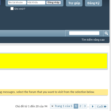
Trợ giúp
Đăng Ký
Ghi nhớ?
Tìm kiếm nâng cao
ing messages, select the forum that you want to visit from the selection below.
Trang 1 của 5
1
2
3
...
Chủ đề từ 1 đến 20 của 94
Cuối