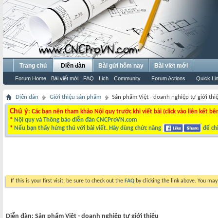
Trang chủ
Diễn đàn
Bài gửi hôm nay
Bài viết mới
Forum Home
Bài viết mới
FAQ
Lịch
Community
Forum Actions
Quick Li
Diễn đàn
Giới thiệu sản phẩm
Sản phẩm Việt - doanh nghiệp tự giới thi
Chú ý
: Các bạn nên tham khảo Nội quy trước khi viết bài (click vào liên kết bê
*
Nội quy và Thông báo diễn đàn CNCProVN.com
*
Nếu bạn thấy hứng thú với bài viết. Hãy dùng chức năng
để chi
If this is your first visit, be sure to check out the
FAQ
by clicking the link above. You ma
Diễn đàn:
Sản phẩm Việt - doanh nghiệp tự giới thiệu