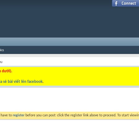
nks
ệu
n dưới).
a sẻ bài viết lên facebook
.
y have to
register
before you can post: click the register link above to proceed. To start view