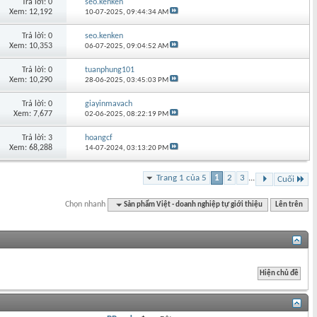
Trả lời: 0
seo.kenken
Xem: 12,192
10-07-2025,
09:44:34 AM
Trả lời: 0
seo.kenken
Xem: 10,353
06-07-2025,
09:04:52 AM
Trả lời: 0
tuanphung101
Xem: 10,290
28-06-2025,
03:45:03 PM
Trả lời: 0
giayinmavach
Xem: 7,677
02-06-2025,
08:22:19 PM
Trả lời: 3
hoangcf
Xem: 68,288
14-07-2024,
03:13:20 PM
Trang 1 của 5
1
2
3
...
Cuối
Chọn nhanh
Sản phẩm Việt - doanh nghiệp tự giới thiệu
Lên trên