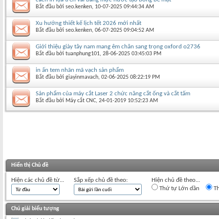
Bắt đầu bởi
seo.kenken
‎, 10-07-2025 09:44:34 AM
Xu hướng thiết kế lịch tết 2026 mới nhất
Bắt đầu bởi
seo.kenken
‎, 06-07-2025 09:04:52 AM
Giới thiệu giày tây nam mang êm chân sang trọng oxford o2736
Bắt đầu bởi
tuanphung101
‎, 28-06-2025 03:45:03 PM
in ấn tem nhãn mã vạch sản phẩm
Bắt đầu bởi
giayinmavach
‎, 02-06-2025 08:22:19 PM
Sản phẩm của máy cắt Laser 2 chức năng cắt ống và cắt tấm
Bắt đầu bởi
Máy cắt CNC
‎, 24-01-2019 10:52:23 AM
Hiển thị Chủ đề
Hiện các chủ đề từ...
Sắp xếp chủ đề theo:
Hiện chủ đề theo...
Thứ tự Lớn dần
Th
Chú giải biểu tượng