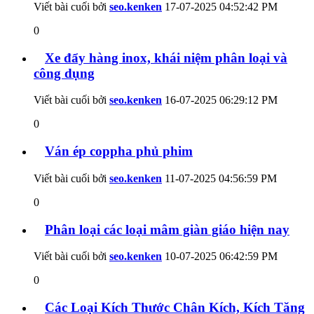
Viết bài cuối bởi
seo.kenken
17-07-2025
04:52:42 PM
0
Xe đẩy hàng inox, khái niệm phân loại và
công dụng
Viết bài cuối bởi
seo.kenken
16-07-2025
06:29:12 PM
0
Ván ép coppha phủ phim
Viết bài cuối bởi
seo.kenken
11-07-2025
04:56:59 PM
0
Phân loại các loại mâm giàn giáo hiện nay
Viết bài cuối bởi
seo.kenken
10-07-2025
06:42:59 PM
0
Các Loại Kích Thước Chân Kích, Kích Tăng