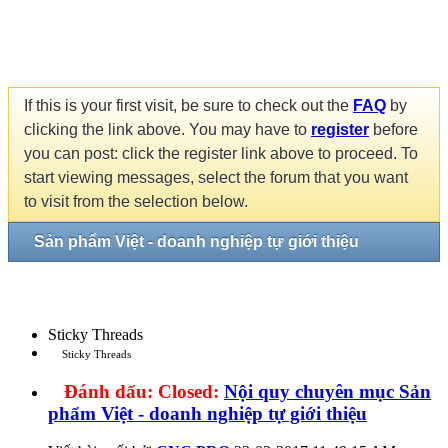
If this is your first visit, be sure to check out the
FAQ
by
clicking the link above. You may have to
register
before
you can post: click the register link above to proceed. To
start viewing messages, select the forum that you want
to visit from the selection below.
Sản phẩm Việt - doanh nghiệp tự giới thiệu
Sticky Threads
Sticky Threads
Đánh dấu:
Closed:
Nội quy chuyên mục Sản
phẩm Việt - doanh nghiệp tự giới thiệu