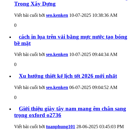
Trong Xây Dựng
Viết bài cuối bởi
seo.kenken
10-07-2025
10:38:36 AM
0
cách in lụa trên vải bằng mực nước tạo bóng
bề mặt
Viết bài cuối bởi
seo.kenken
10-07-2025
09:44:34 AM
0
Xu hướng thiết kế lịch tết 2026 mới nhất
Viết bài cuối bởi
seo.kenken
06-07-2025
09:04:52 AM
0
Giới thiệu giày tây nam mang êm chân sang
trọng oxford o2736
Viết bài cuối bởi
tuanphung101
28-06-2025
03:45:03 PM