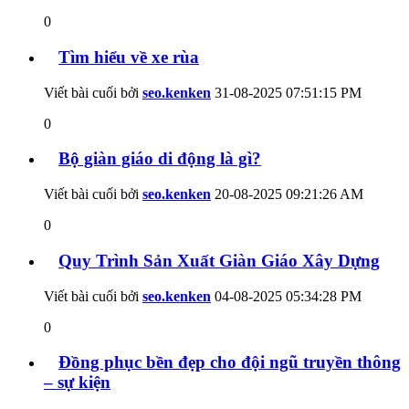
0
Tìm hiểu về xe rùa
Viết bài cuối bởi
seo.kenken
31-08-2025
07:51:15 PM
0
Bộ giàn giáo di động là gì?
Viết bài cuối bởi
seo.kenken
20-08-2025
09:21:26 AM
0
Quy Trình Sản Xuất Giàn Giáo Xây Dựng
Viết bài cuối bởi
seo.kenken
04-08-2025
05:34:28 PM
0
Đồng phục bền đẹp cho đội ngũ truyền thông
– sự kiện