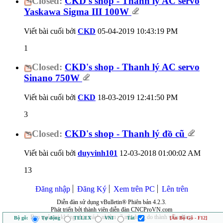
Closed:
CKD's shop - Thanh lý AC servo
Yaskawa Sigma III 100W
Viết bài cuối bởi
CKD
05-04-2019
10:43:19 PM
1
Closed:
CKD's shop - Thanh lý AC servo
Sinano 750W
Viết bài cuối bởi
CKD
18-03-2019
12:41:50 PM
3
Closed:
CKD's shop - Thanh lý đồ cũ
Viết bài cuối bởi
duyvinh101
12-03-2018
01:00:02 AM
13
Đăng nhập
Đăng Ký
Xem trên PC
Lên trên
Diễn đàn sử dụng vBulletin® Phiên bản 4.2.3.
Phát triển bởi thành viên diễn đàn CNCProVN.com
Ban quản trị không chịu trách nhiệm về nội dung do thành viên đăng.
Bộ gõ:
Tự động
TELEX
VNI
Tắt
[Ẩn Bộ Gõ - F12]