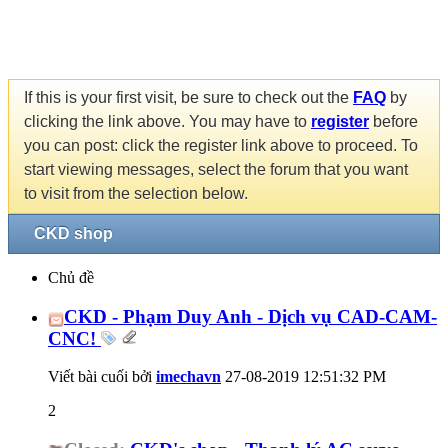
If this is your first visit, be sure to check out the
FAQ
by
clicking the link above. You may have to
register
before
you can post: click the register link above to proceed. To
start viewing messages, select the forum that you want
to visit from the selection below.
CKD shop
Chủ đề
CKD - Phạm Duy Anh - Dịch vụ CAD-CAM-
CNC!
Viết bài cuối bởi
imechavn
27-08-2019
12:51:32 PM
2