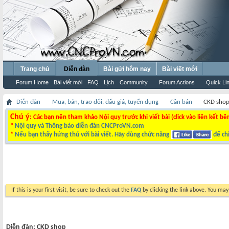
Trang chủ
Diễn đàn
Bài gửi hôm nay
Bài viết mới
Forum Home
Bài viết mới
FAQ
Lịch
Community
Forum Actions
Quick Li
Diễn đàn
Mua, bán, trao đổi, đấu giá, tuyển dụng
Cần bán
CKD sho
Chú ý
: Các bạn nên tham khảo Nội quy trước khi viết bài (click vào liên kết bê
*
Nội quy và Thông báo diễn đàn CNCProVN.com
*
Nếu bạn thấy hứng thú với bài viết. Hãy dùng chức năng
để chi
If this is your first visit, be sure to check out the
FAQ
by clicking the link above. You ma
Diễn đàn:
CKD shop