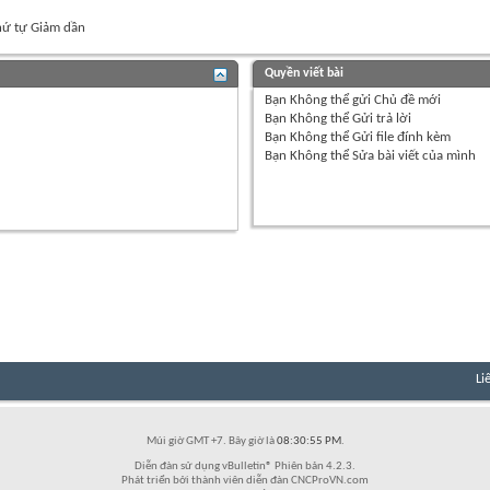
ứ tự Giảm dần
Quyền viết bài
Bạn
Không thể
gửi Chủ đề mới
Bạn
Không thể
Gửi trả lời
Bạn
Không thể
Gửi file đính kèm
Bạn
Không thể
Sửa bài viết của mình
Li
Múi giờ GMT +7. Bây giờ là
08:30:55 PM
.
Diễn đàn sử dụng vBulletin® Phiên bản 4.2.3.
Phát triển bởi thành viên diễn đàn CNCProVN.com