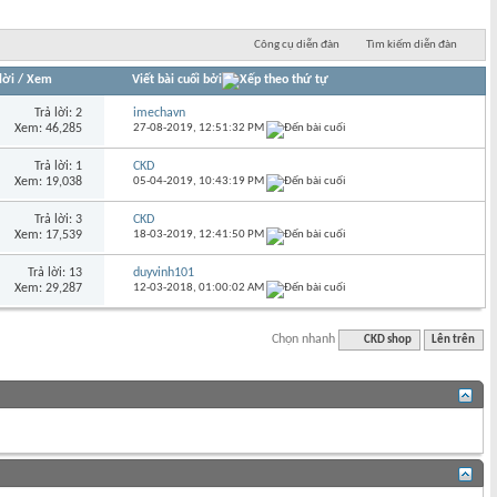
Công cụ diễn đàn
Tìm kiếm diễn đàn
lời
/
Xem
Viết bài cuối bởi
Trả lời: 2
imechavn
Xem: 46,285
27-08-2019,
12:51:32 PM
Trả lời: 1
CKD
Xem: 19,038
05-04-2019,
10:43:19 PM
Trả lời: 3
CKD
Xem: 17,539
18-03-2019,
12:41:50 PM
Trả lời: 13
duyvinh101
Xem: 29,287
12-03-2018,
01:00:02 AM
Chọn nhanh
CKD shop
Lên trên