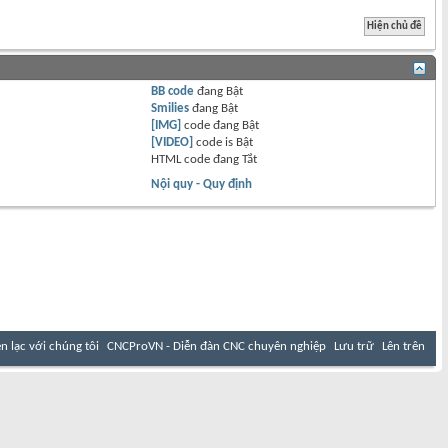
BB code
đang
Bật
Smilies
đang
Bật
[IMG]
code đang
Bật
[VIDEO]
code is
Bật
HTML code đang
Tắt
Nội quy - Quy định
ên lạc với chúng tôi
CNCProVN - Diễn đàn CNC chuyên nghiệp
Lưu trữ
Lên trên