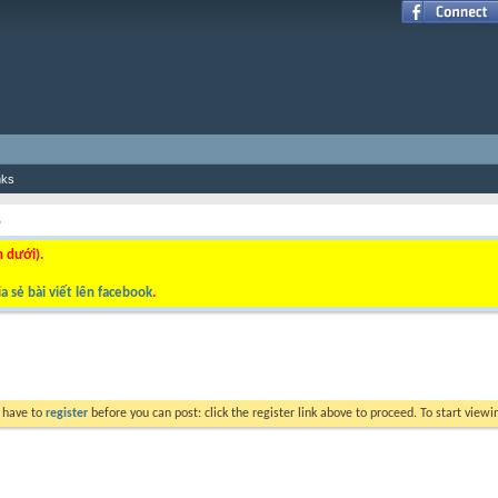
nks
p
n dưới).
a sẻ bài viết lên facebook
.
y have to
register
before you can post: click the register link above to proceed. To start view