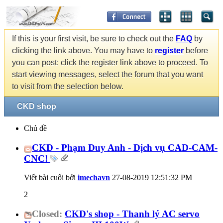
If this is your first visit, be sure to check out the
FAQ
by
clicking the link above. You may have to
register
before
you can post: click the register link above to proceed. To
start viewing messages, select the forum that you want
to visit from the selection below.
CKD shop
Chủ đề
CKD - Phạm Duy Anh - Dịch vụ CAD-CAM-
CNC!
Viết bài cuối bởi
imechavn
27-08-2019
12:51:32 PM
2
Closed:
CKD's shop - Thanh lý AC servo