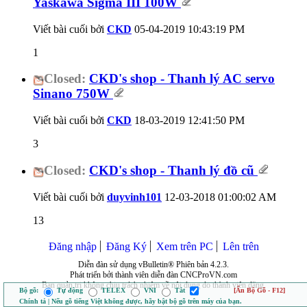
Yaskawa Sigma III 100W
Viết bài cuối bởi
CKD
05-04-2019
10:43:19 PM
1
Closed:
CKD's shop - Thanh lý AC servo
Sinano 750W
Viết bài cuối bởi
CKD
18-03-2019
12:41:50 PM
3
Closed:
CKD's shop - Thanh lý đồ cũ
Viết bài cuối bởi
duyvinh101
12-03-2018
01:00:02 AM
13
Đăng nhập
Đăng Ký
Xem trên PC
Lên trên
Diễn đàn sử dụng vBulletin® Phiên bản 4.2.3.
Phát triển bởi thành viên diễn đàn CNCProVN.com
Ban quản trị không chịu trách nhiệm về nội dung do thành viên đăng.
Bộ gõ:
Tự động
TELEX
VNI
Tắt
[Ẩn Bộ Gõ - F12]
Chính tả | Nếu gõ tiếng Việt không được, hãy bật bộ gõ trên máy của bạn.