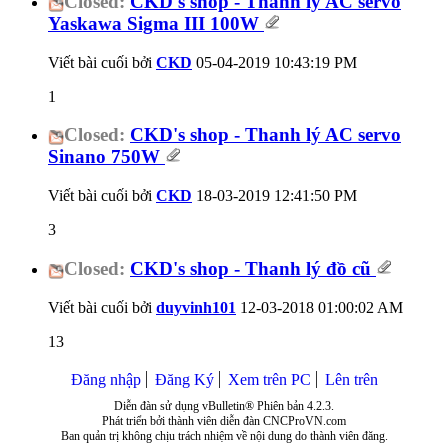
Closed:
CKD's shop - Thanh lý AC servo
Yaskawa Sigma III 100W
Viết bài cuối bởi
CKD
05-04-2019
10:43:19 PM
1
Closed:
CKD's shop - Thanh lý AC servo
Sinano 750W
Viết bài cuối bởi
CKD
18-03-2019
12:41:50 PM
3
Closed:
CKD's shop - Thanh lý đồ cũ
Viết bài cuối bởi
duyvinh101
12-03-2018
01:00:02 AM
13
Đăng nhập
Đăng Ký
Xem trên PC
Lên trên
Diễn đàn sử dụng vBulletin® Phiên bản 4.2.3.
Phát triển bởi thành viên diễn đàn CNCProVN.com
Ban quản trị không chịu trách nhiệm về nội dung do thành viên đăng.