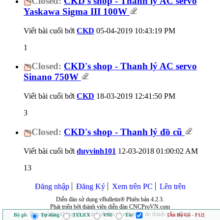
Closed:
CKD's shop - Thanh lý AC servo
Yaskawa Sigma III 100W
Viết bài cuối bởi
CKD
05-04-2019
10:43:19 PM
1
Closed:
CKD's shop - Thanh lý AC servo
Sinano 750W
Viết bài cuối bởi
CKD
18-03-2019
12:41:50 PM
3
Closed:
CKD's shop - Thanh lý đồ cũ
Viết bài cuối bởi
duyvinh101
12-03-2018
01:00:02 AM
13
Đăng nhập
Đăng Ký
Xem trên PC
Lên trên
Diễn đàn sử dụng vBulletin® Phiên bản 4.2.3.
Phát triển bởi thành viên diễn đàn CNCProVN.com
Ban quản trị không chịu trách nhiệm về nội dung do thành viên đăng.
Bộ gõ:
Tự động
TELEX
VNI
Tắt
[Ẩn Bộ Gõ - F12]