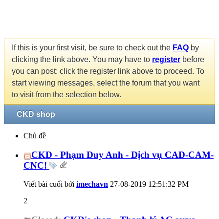
If this is your first visit, be sure to check out the
FAQ
by
clicking the link above. You may have to
register
before
you can post: click the register link above to proceed. To
start viewing messages, select the forum that you want
to visit from the selection below.
CKD shop
Chủ đề
CKD - Phạm Duy Anh - Dịch vụ CAD-CAM-
CNC!
Viết bài cuối bởi
imechavn
27-08-2019
12:51:32 PM
2