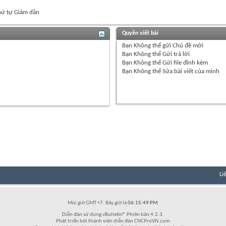
ứ tự Giảm dần
Quyền viết bài
Bạn
Không thể
gửi Chủ đề mới
Bạn
Không thể
Gửi trả lời
Bạn
Không thể
Gửi file đính kèm
Bạn
Không thể
Sửa bài viết của mình
Li
Múi giờ GMT +7. Bây giờ là
06:15:49 PM
.
Diễn đàn sử dụng vBulletin® Phiên bản 4.2.3.
Phát triển bởi thành viên diễn đàn CNCProVN.com