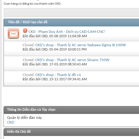
Gian hàng có đăng ký của thành viên CKD.
Tiêu đề
/
Khởi tạo chủ đề
CKD - Phạm Duy Anh - Dịch vụ CAD-CAM-CNC!
Bắt đầu bởi
CKD
‎, 05-06-2019 11:04:58 AM
Closed:
CKD's shop - Thanh lý AC servo Yaskawa Sigma III 100W
Bắt đầu bởi
CKD
‎, 05-04-2019 10:00:51 PM
Closed:
CKD's shop - Thanh lý AC servo Sinano 750W
Bắt đầu bởi
CKD
‎, 17-03-2019 08:50:43 AM
Closed:
CKD's shop - Thanh lý đồ cũ
Bắt đầu bởi
CKD
‎, 23-11-2017 09:34:41 AM
Thông tin Diễn đàn và Tùy chọn
Quản lý diễn đàn này
CKD
Hiển thị Chủ đề