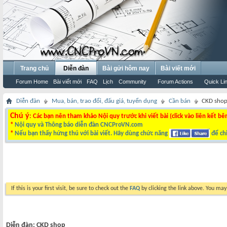
Trang chủ
Diễn đàn
Bài gửi hôm nay
Bài viết mới
Forum Home
Bài viết mới
FAQ
Lịch
Community
Forum Actions
Quick Li
Diễn đàn
Mua, bán, trao đổi, đấu giá, tuyển dụng
Cần bán
CKD sho
Chú ý
: Các bạn nên tham khảo Nội quy trước khi viết bài (click vào liên kết bê
*
Nội quy và Thông báo diễn đàn CNCProVN.com
*
Nếu bạn thấy hứng thú với bài viết. Hãy dùng chức năng
để chi
If this is your first visit, be sure to check out the
FAQ
by clicking the link above. You ma
Diễn đàn:
CKD shop