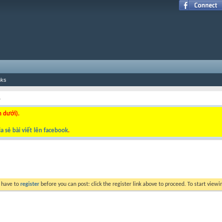
nks
p
n dưới).
a sẻ bài viết lên facebook
.
y have to
register
before you can post: click the register link above to proceed. To start view