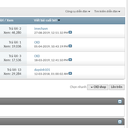
Công cụ diễn đàn
Tìm kiếm diễn đàn
lời
/
Xem
Viết bài cuối bởi
Trả lời: 2
imechavn
Xem: 46,280
27-08-2019,
12:51:32 PM
Trả lời: 1
CKD
Xem: 19,036
05-04-2019,
10:43:19 PM
Trả lời: 3
CKD
Xem: 17,536
18-03-2019,
12:41:50 PM
Trả lời: 13
duyvinh101
Xem: 29,284
12-03-2018,
01:00:02 AM
Chọn nhanh
CKD shop
Lên trên