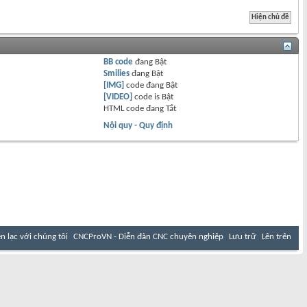
BB code
đang
Bật
Smilies
đang
Bật
[IMG]
code đang
Bật
[VIDEO]
code is
Bật
HTML code đang
Tắt
Nội quy - Quy định
ên lạc với chúng tôi
CNCProVN - Diễn đàn CNC chuyên nghiệp
Lưu trữ
Lên trên