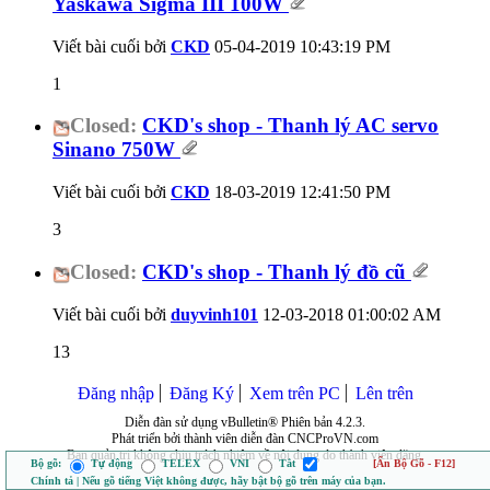
Yaskawa Sigma III 100W
Viết bài cuối bởi
CKD
05-04-2019
10:43:19 PM
1
Closed:
CKD's shop - Thanh lý AC servo
Sinano 750W
Viết bài cuối bởi
CKD
18-03-2019
12:41:50 PM
3
Closed:
CKD's shop - Thanh lý đồ cũ
Viết bài cuối bởi
duyvinh101
12-03-2018
01:00:02 AM
13
Đăng nhập
Đăng Ký
Xem trên PC
Lên trên
Diễn đàn sử dụng vBulletin® Phiên bản 4.2.3.
Phát triển bởi thành viên diễn đàn CNCProVN.com
Ban quản trị không chịu trách nhiệm về nội dung do thành viên đăng.
Bộ gõ:
Tự động
TELEX
VNI
Tắt
[Ẩn Bộ Gõ - F12]
Chính tả | Nếu gõ tiếng Việt không được, hãy bật bộ gõ trên máy của bạn.