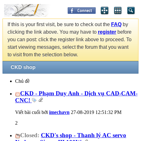
If this is your first visit, be sure to check out the
FAQ
by
clicking the link above. You may have to
register
before
you can post: click the register link above to proceed. To
start viewing messages, select the forum that you want
to visit from the selection below.
CKD shop
Chủ đề
CKD - Phạm Duy Anh - Dịch vụ CAD-CAM-
CNC!
Viết bài cuối bởi
imechavn
27-08-2019
12:51:32 PM
2
Closed:
CKD's shop - Thanh lý AC servo