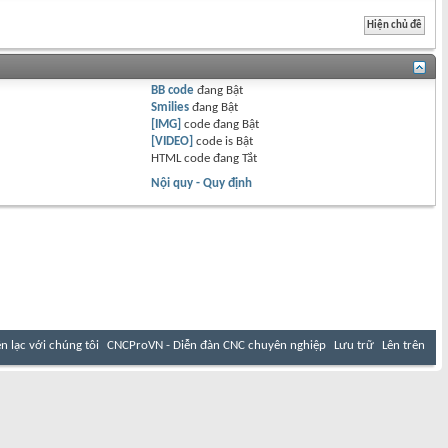
BB code
đang
Bật
Smilies
đang
Bật
[IMG]
code đang
Bật
[VIDEO]
code is
Bật
HTML code đang
Tắt
Nội quy - Quy định
ên lạc với chúng tôi
CNCProVN - Diễn đàn CNC chuyên nghiệp
Lưu trữ
Lên trên