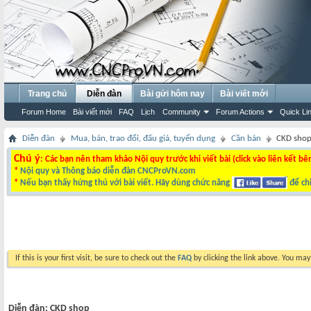
Trang chủ
Diễn đàn
Bài gửi hôm nay
Bài viết mới
Forum Home
Bài viết mới
FAQ
Lịch
Community
Forum Actions
Quick Li
Diễn đàn
Mua, bán, trao đổi, đấu giá, tuyển dụng
Cần bán
CKD sho
Chú ý
: Các bạn nên tham khảo Nội quy trước khi viết bài (click vào liên kết bê
*
Nội quy và Thông báo diễn đàn CNCProVN.com
*
Nếu bạn thấy hứng thú với bài viết. Hãy dùng chức năng
để chi
If this is your first visit, be sure to check out the
FAQ
by clicking the link above. You ma
Diễn đàn:
CKD shop