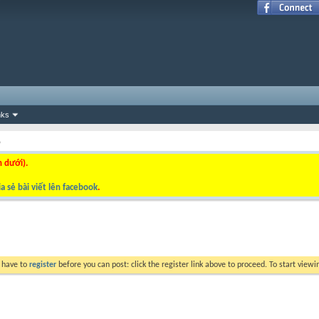
nks
p
n dưới).
a sẻ bài viết lên facebook
.
y have to
register
before you can post: click the register link above to proceed. To start view