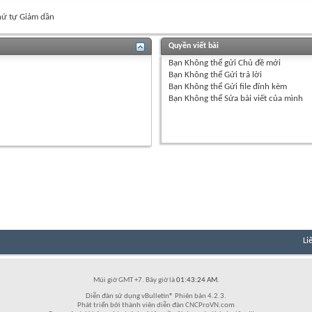
ứ tự Giảm dần
Quyền viết bài
Bạn
Không thể
gửi Chủ đề mới
Bạn
Không thể
Gửi trả lời
Bạn
Không thể
Gửi file đính kèm
Bạn
Không thể
Sửa bài viết của mình
Li
Múi giờ GMT +7. Bây giờ là
01:43:24 AM
.
Diễn đàn sử dụng vBulletin® Phiên bản 4.2.3.
Phát triển bởi thành viên diễn đàn CNCProVN.com