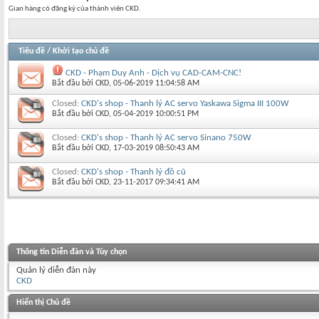
Gian hàng có đăng ký của thành viên CKD.
Tiêu đề
/
Khởi tạo chủ đề
CKD - Phạm Duy Anh - Dịch vụ CAD-CAM-CNC!
Bắt đầu bởi
CKD
‎, 05-06-2019 11:04:58 AM
Closed:
CKD's shop - Thanh lý AC servo Yaskawa Sigma III 100W
Bắt đầu bởi
CKD
‎, 05-04-2019 10:00:51 PM
Closed:
CKD's shop - Thanh lý AC servo Sinano 750W
Bắt đầu bởi
CKD
‎, 17-03-2019 08:50:43 AM
Closed:
CKD's shop - Thanh lý đồ cũ
Bắt đầu bởi
CKD
‎, 23-11-2017 09:34:41 AM
Thông tin Diễn đàn và Tùy chọn
Quản lý diễn đàn này
CKD
Hiển thị Chủ đề