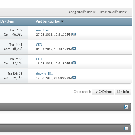
Công cụ diễn đàn
Tìm kiếm diễn đàn
lời
/
Xem
Viết bài cuối bởi
Trả lời: 2
imechavn
Xem: 46,093
27-08-2019,
12:51:32 PM
Trả lời: 1
CKD
Xem: 18,938
05-04-2019,
10:43:19 PM
Trả lời: 3
CKD
Xem: 17,418
18-03-2019,
12:41:50 PM
Trả lời: 13
duyvinh101
Xem: 29,182
12-03-2018,
01:00:02 AM
Chọn nhanh
CKD shop
Lên trên