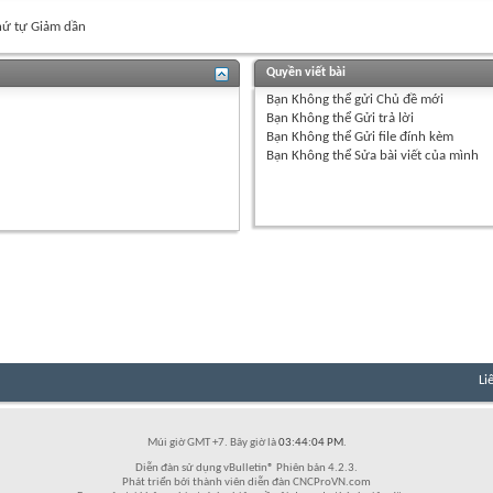
ứ tự Giảm dần
Quyền viết bài
Bạn
Không thể
gửi Chủ đề mới
Bạn
Không thể
Gửi trả lời
Bạn
Không thể
Gửi file đính kèm
Bạn
Không thể
Sửa bài viết của mình
Li
Múi giờ GMT +7. Bây giờ là
03:44:04 PM
.
Diễn đàn sử dụng vBulletin® Phiên bản 4.2.3.
Phát triển bởi thành viên diễn đàn CNCProVN.com