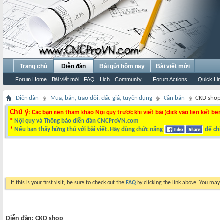
Trang chủ
Diễn đàn
Bài gửi hôm nay
Bài viết mới
Forum Home
Bài viết mới
FAQ
Lịch
Community
Forum Actions
Quick Li
Diễn đàn
Mua, bán, trao đổi, đấu giá, tuyển dụng
Cần bán
CKD sho
Chú ý
: Các bạn nên tham khảo Nội quy trước khi viết bài (click vào liên kết bê
*
Nội quy và Thông báo diễn đàn CNCProVN.com
*
Nếu bạn thấy hứng thú với bài viết. Hãy dùng chức năng
để chi
If this is your first visit, be sure to check out the
FAQ
by clicking the link above. You ma
Diễn đàn:
CKD shop