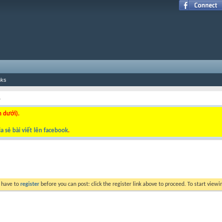
nks
p
n dưới).
a sẻ bài viết lên facebook
.
y have to
register
before you can post: click the register link above to proceed. To start view