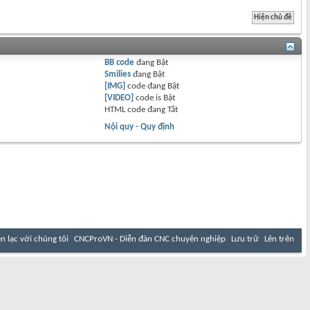
BB code
đang
Bật
Smilies
đang
Bật
[IMG]
code đang
Bật
[VIDEO]
code is
Bật
HTML code đang
Tắt
Nội quy - Quy định
ên lạc với chúng tôi
CNCProVN - Diễn đàn CNC chuyên nghiệp
Lưu trữ
Lên trên