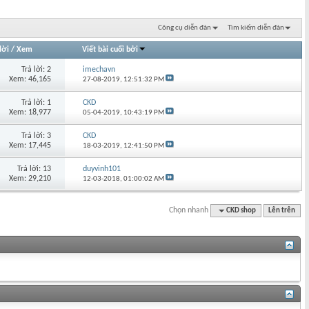
Công cụ diễn đàn
Tìm kiếm diễn đàn
lời
/
Xem
Viết bài cuối bởi
Trả lời: 2
imechavn
Xem: 46,165
27-08-2019,
12:51:32 PM
Trả lời: 1
CKD
Xem: 18,977
05-04-2019,
10:43:19 PM
Trả lời: 3
CKD
Xem: 17,445
18-03-2019,
12:41:50 PM
Trả lời: 13
duyvinh101
Xem: 29,210
12-03-2018,
01:00:02 AM
Chọn nhanh
CKD shop
Lên trên