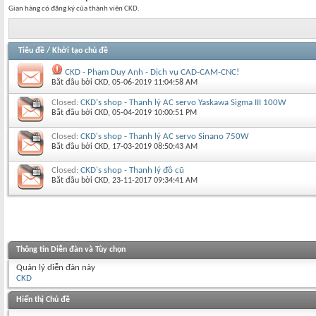
Gian hàng có đăng ký của thành viên CKD.
Tiêu đề
/
Khởi tạo chủ đề
CKD - Phạm Duy Anh - Dịch vụ CAD-CAM-CNC!
Bắt đầu bởi
CKD
‎, 05-06-2019 11:04:58 AM
Closed:
CKD's shop - Thanh lý AC servo Yaskawa Sigma III 100W
Bắt đầu bởi
CKD
‎, 05-04-2019 10:00:51 PM
Closed:
CKD's shop - Thanh lý AC servo Sinano 750W
Bắt đầu bởi
CKD
‎, 17-03-2019 08:50:43 AM
Closed:
CKD's shop - Thanh lý đồ cũ
Bắt đầu bởi
CKD
‎, 23-11-2017 09:34:41 AM
Thông tin Diễn đàn và Tùy chọn
Quản lý diễn đàn này
CKD
Hiển thị Chủ đề