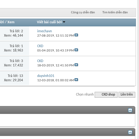
Công cụ diễn đàn
Tìm kiếm diễn đàn
lời
/
Xem
Viết bài cuối bởi
Trả lời: 2
imechavn
Xem: 46,144
27-08-2019,
12:51:32 PM
Trả lời: 1
CKD
Xem: 18,963
05-04-2019,
10:43:19 PM
Trả lời: 3
CKD
Xem: 17,432
18-03-2019,
12:41:50 PM
Trả lời: 13
duyvinh101
Xem: 29,204
12-03-2018,
01:00:02 AM
Chọn nhanh
CKD shop
Lên trên