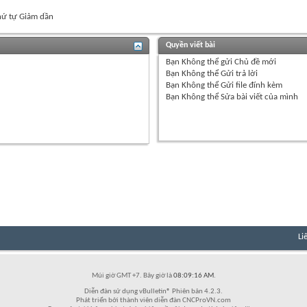
ứ tự Giảm dần
Quyền viết bài
Bạn
Không thể
gửi Chủ đề mới
Bạn
Không thể
Gửi trả lời
Bạn
Không thể
Gửi file đính kèm
Bạn
Không thể
Sửa bài viết của mình
Li
Múi giờ GMT +7. Bây giờ là
08:09:16 AM
.
Diễn đàn sử dụng vBulletin® Phiên bản 4.2.3.
Phát triển bởi thành viên diễn đàn CNCProVN.com