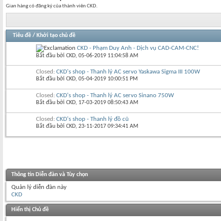
Gian hàng có đăng ký của thành viên CKD.
Tiêu đề
/
Khởi tạo chủ đề
CKD - Phạm Duy Anh - Dịch vụ CAD-CAM-CNC!
Bắt đầu bởi
CKD
‎, 05-06-2019 11:04:58 AM
Closed:
CKD's shop - Thanh lý AC servo Yaskawa Sigma III 100W
Bắt đầu bởi
CKD
‎, 05-04-2019 10:00:51 PM
Closed:
CKD's shop - Thanh lý AC servo Sinano 750W
Bắt đầu bởi
CKD
‎, 17-03-2019 08:50:43 AM
Closed:
CKD's shop - Thanh lý đồ cũ
Bắt đầu bởi
CKD
‎, 23-11-2017 09:34:41 AM
Thông tin Diễn đàn và Tùy chọn
Quản lý diễn đàn này
CKD
Hiển thị Chủ đề