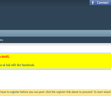
nks
p
n dưới).
a sẻ bài viết lên facebook
.
y have to
register
before you can post: click the register link above to proceed. To start view