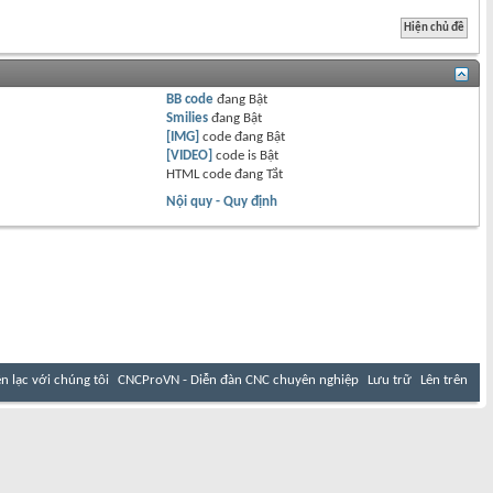
BB code
đang
Bật
Smilies
đang
Bật
[IMG]
code đang
Bật
[VIDEO]
code is
Bật
HTML code đang
Tắt
Nội quy - Quy định
ên lạc với chúng tôi
CNCProVN - Diễn đàn CNC chuyên nghiệp
Lưu trữ
Lên trên