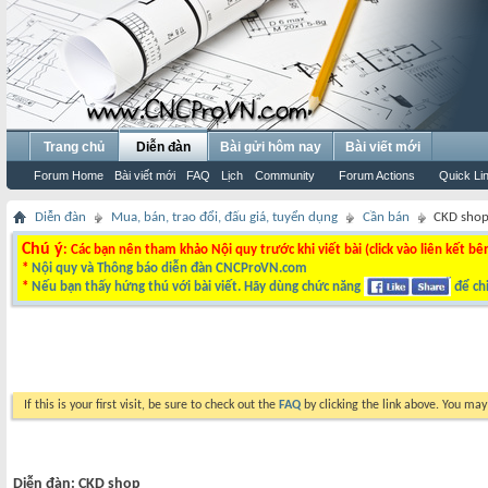
Trang chủ
Diễn đàn
Bài gửi hôm nay
Bài viết mới
Forum Home
Bài viết mới
FAQ
Lịch
Community
Forum Actions
Quick Li
Diễn đàn
Mua, bán, trao đổi, đấu giá, tuyển dụng
Cần bán
CKD sho
Chú ý
: Các bạn nên tham khảo Nội quy trước khi viết bài (click vào liên kết bê
*
Nội quy và Thông báo diễn đàn CNCProVN.com
*
Nếu bạn thấy hứng thú với bài viết. Hãy dùng chức năng
để chi
If this is your first visit, be sure to check out the
FAQ
by clicking the link above. You ma
Diễn đàn:
CKD shop