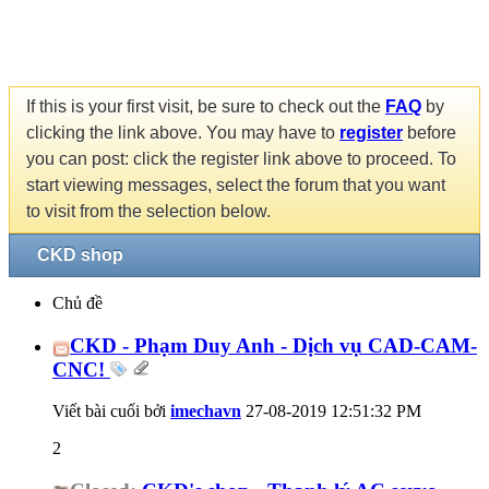
If this is your first visit, be sure to check out the
FAQ
by
clicking the link above. You may have to
register
before
you can post: click the register link above to proceed. To
start viewing messages, select the forum that you want
to visit from the selection below.
CKD shop
Chủ đề
CKD - Phạm Duy Anh - Dịch vụ CAD-CAM-
CNC!
Viết bài cuối bởi
imechavn
27-08-2019
12:51:32 PM
2