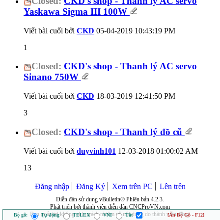
Closed:
CKD's shop - Thanh lý AC servo
Yaskawa Sigma III 100W
Viết bài cuối bởi
CKD
05-04-2019
10:43:19 PM
1
Closed:
CKD's shop - Thanh lý AC servo
Sinano 750W
Viết bài cuối bởi
CKD
18-03-2019
12:41:50 PM
3
Closed:
CKD's shop - Thanh lý đồ cũ
Viết bài cuối bởi
duyvinh101
12-03-2018
01:00:02 AM
13
Đăng nhập
Đăng Ký
Xem trên PC
Lên trên
Diễn đàn sử dụng vBulletin® Phiên bản 4.2.3.
Phát triển bởi thành viên diễn đàn CNCProVN.com
Ban quản trị không chịu trách nhiệm về nội dung do thành viên đăng.
Bộ gõ:
Tự động
TELEX
VNI
Tắt
[Ẩn Bộ Gõ - F12]