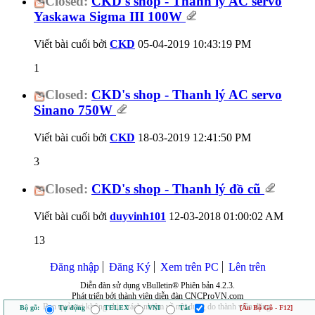
Closed:
CKD's shop - Thanh lý AC servo
Yaskawa Sigma III 100W
Viết bài cuối bởi
CKD
05-04-2019
10:43:19 PM
1
Closed:
CKD's shop - Thanh lý AC servo
Sinano 750W
Viết bài cuối bởi
CKD
18-03-2019
12:41:50 PM
3
Closed:
CKD's shop - Thanh lý đồ cũ
Viết bài cuối bởi
duyvinh101
12-03-2018
01:00:02 AM
13
Đăng nhập
Đăng Ký
Xem trên PC
Lên trên
Diễn đàn sử dụng vBulletin® Phiên bản 4.2.3.
Phát triển bởi thành viên diễn đàn CNCProVN.com
Ban quản trị không chịu trách nhiệm về nội dung do thành viên đăng.
Bộ gõ:
Tự động
TELEX
VNI
Tắt
[Ẩn Bộ Gõ - F12]