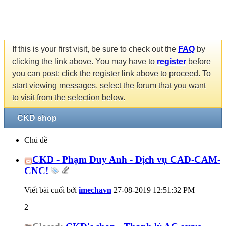
If this is your first visit, be sure to check out the
FAQ
by
clicking the link above. You may have to
register
before
you can post: click the register link above to proceed. To
start viewing messages, select the forum that you want
to visit from the selection below.
CKD shop
Chủ đề
CKD - Phạm Duy Anh - Dịch vụ CAD-CAM-
CNC!
Viết bài cuối bởi
imechavn
27-08-2019
12:51:32 PM
2