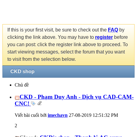
If this is your first visit, be sure to check out the
FAQ
by
clicking the link above. You may have to
register
before
you can post: click the register link above to proceed. To
start viewing messages, select the forum that you want
to visit from the selection below.
CKD shop
Chủ đề
CKD - Phạm Duy Anh - Dịch vụ CAD-CAM-
CNC!
Viết bài cuối bởi
imechavn
27-08-2019
12:51:32 PM
2