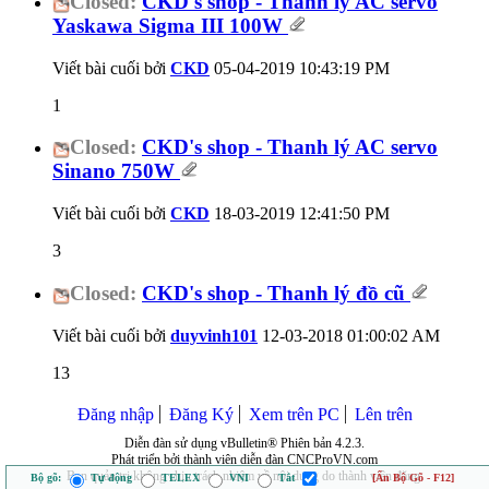
Closed:
CKD's shop - Thanh lý AC servo
Yaskawa Sigma III 100W
Viết bài cuối bởi
CKD
05-04-2019
10:43:19 PM
1
Closed:
CKD's shop - Thanh lý AC servo
Sinano 750W
Viết bài cuối bởi
CKD
18-03-2019
12:41:50 PM
3
Closed:
CKD's shop - Thanh lý đồ cũ
Viết bài cuối bởi
duyvinh101
12-03-2018
01:00:02 AM
13
Đăng nhập
Đăng Ký
Xem trên PC
Lên trên
Diễn đàn sử dụng vBulletin® Phiên bản 4.2.3.
Phát triển bởi thành viên diễn đàn CNCProVN.com
Ban quản trị không chịu trách nhiệm về nội dung do thành viên đăng.
Bộ gõ:
Tự động
TELEX
VNI
Tắt
[Ẩn Bộ Gõ - F12]