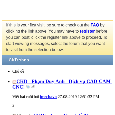
If this is your first visit, be sure to check out the
FAQ
by
clicking the link above. You may have to
register
before
you can post: click the register link above to proceed. To
start viewing messages, select the forum that you want
to visit from the selection below.
CKD shop
Chủ đề
CKD - Phạm Duy Anh - Dịch vụ CAD-CAM-
CNC!
Viết bài cuối bởi
imechavn
27-08-2019
12:51:32 PM
2