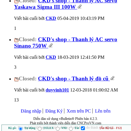
Closed:
CKD's shop - Thanh lý AC servo
Yaskawa Sigma III 100W
Viết bài cuối bởi
CKD
05-04-2019
10:43:19 PM
1
Closed:
CKD's shop - Thanh lý AC servo
Sinano 750W
Viết bài cuối bởi
CKD
18-03-2019
12:41:50 PM
3
Closed:
CKD's shop - Thanh lý đồ cũ
Viết bài cuối bởi
duyvinh101
12-03-2018
01:00:02 AM
13
Đăng nhập
Đăng Ký
Xem trên PC
Lên trên
Diễn đàn sử dụng vBulletin® Phiên bản 4.2.3.
Phát triển bởi thành viên diễn đàn CNCProVN.com
Ban quản trị không chịu trách nhiệm về nội dung do thành viên đăng.
Bộ gõ:
Tự động
TELEX
VNI
Tắt
[Ẩn Bộ Gõ - F12]