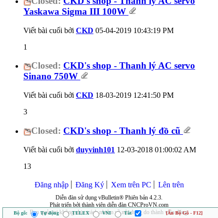
Closed:
CKD's shop - Thanh lý AC servo
Yaskawa Sigma III 100W
Viết bài cuối bởi
CKD
05-04-2019
10:43:19 PM
1
Closed:
CKD's shop - Thanh lý AC servo
Sinano 750W
Viết bài cuối bởi
CKD
18-03-2019
12:41:50 PM
3
Closed:
CKD's shop - Thanh lý đồ cũ
Viết bài cuối bởi
duyvinh101
12-03-2018
01:00:02 AM
13
Đăng nhập
Đăng Ký
Xem trên PC
Lên trên
Diễn đàn sử dụng vBulletin® Phiên bản 4.2.3.
Phát triển bởi thành viên diễn đàn CNCProVN.com
Ban quản trị không chịu trách nhiệm về nội dung do thành viên đăng.
Bộ gõ:
Tự động
TELEX
VNI
Tắt
[Ẩn Bộ Gõ - F12]