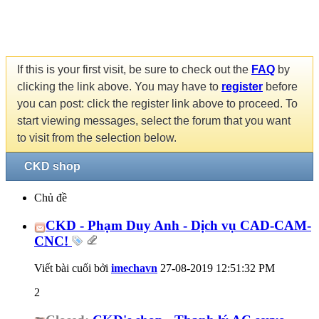
If this is your first visit, be sure to check out the
FAQ
by
clicking the link above. You may have to
register
before
you can post: click the register link above to proceed. To
start viewing messages, select the forum that you want
to visit from the selection below.
CKD shop
Chủ đề
CKD - Phạm Duy Anh - Dịch vụ CAD-CAM-
CNC!
Viết bài cuối bởi
imechavn
27-08-2019
12:51:32 PM
2