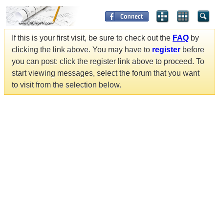
If this is your first visit, be sure to check out the
FAQ
by
clicking the link above. You may have to
register
before
you can post: click the register link above to proceed. To
start viewing messages, select the forum that you want
to visit from the selection below.