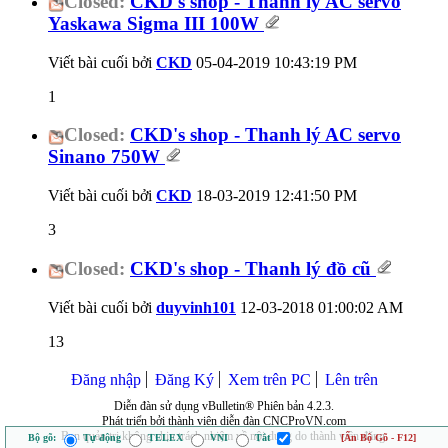
Closed:
CKD's shop - Thanh lý AC servo
Yaskawa Sigma III 100W
Viết bài cuối bởi
CKD
05-04-2019
10:43:19 PM
1
Closed:
CKD's shop - Thanh lý AC servo
Sinano 750W
Viết bài cuối bởi
CKD
18-03-2019
12:41:50 PM
3
Closed:
CKD's shop - Thanh lý đồ cũ
Viết bài cuối bởi
duyvinh101
12-03-2018
01:00:02 AM
13
Đăng nhập
Đăng Ký
Xem trên PC
Lên trên
Diễn đàn sử dụng vBulletin® Phiên bản 4.2.3.
Phát triển bởi thành viên diễn đàn CNCProVN.com
Ban quản trị không chịu trách nhiệm về nội dung do thành viên đăng.
Bộ gõ:
Tự động
TELEX
VNI
Tắt
[Ẩn Bộ Gõ - F12]