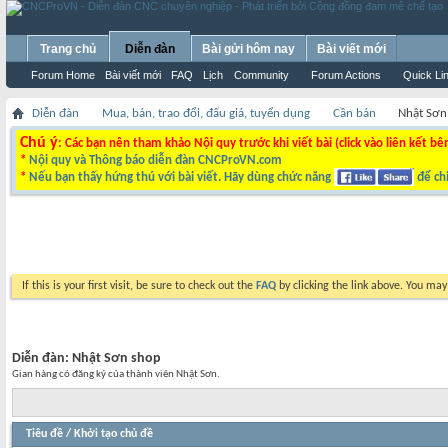
Trang chủ
Diễn đàn
Bài gửi hôm nay
Bài viết mới
Forum Home
Bài viết mới
FAQ
Lịch
Community
Forum Actions
Quick Li
Diễn đàn
Mua, bán, trao đổi, đấu giá, tuyển dụng
Cần bán
Nhật Sơn
Chú ý
: Các bạn nên tham khảo Nội quy trước khi viết bài (click vào liên kết bê
*
Nội quy và Thông báo diễn đàn CNCProVN.com
*
Nếu bạn thấy hứng thú với bài viết. Hãy dùng chức năng
để chi
If this is your first visit, be sure to check out the
FAQ
by clicking the link above. You ma
Diễn đàn:
Nhật Sơn shop
Gian hàng có đăng ký của thành viên Nhật Sơn.
Tiêu đề
/
Khởi tạo chủ đề