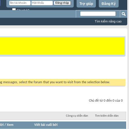
Trợ giúp
Đăng Ký
Ghi nhớ?
Tìm kiếm nâng cao
ing messages, select the forum that you want to visit from the selection below.
Chủ đề từ 0 đến 0 của 0
Công cụ diễn đàn
Tìm kiếm diễn đàn
lời
/
Xem
Viết bài cuối bởi