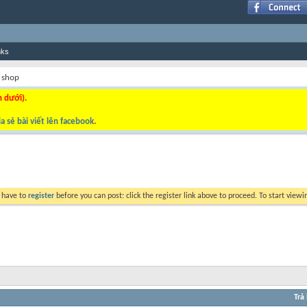
nks
 shop
n dưới).
a sẻ bài viết lên facebook
.
y have to
register
before you can post: click the register link above to proceed. To start view
Trả 