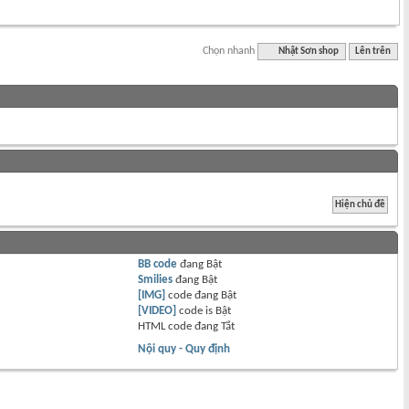
Chọn nhanh
Nhật Sơn shop
Lên trên
BB code
đang
Bật
Smilies
đang
Bật
[IMG]
code đang
Bật
[VIDEO]
code is
Bật
HTML code đang
Tắt
Nội quy - Quy định