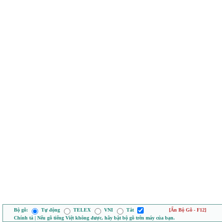
Bộ gõ:
Tự động
TELEX
VNI
Tắt
[Ẩn Bộ Gõ - F12]
Chính tả | Nếu gõ tiếng Việt không được, hãy bật bộ gõ trên máy của bạn.