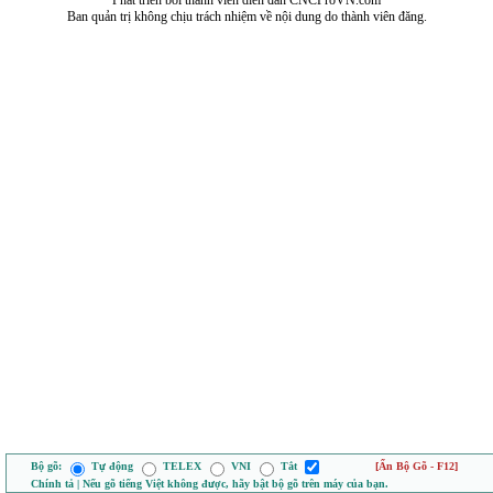
Phát triển bởi thành viên diễn đàn CNCProVN.com
Ban quản trị không chịu trách nhiệm về nội dung do thành viên đăng.
Bộ gõ:
Tự động
TELEX
VNI
Tắt
[Ẩn Bộ Gõ - F12]
Chính tả | Nếu gõ tiếng Việt không được, hãy bật bộ gõ trên máy của bạn.