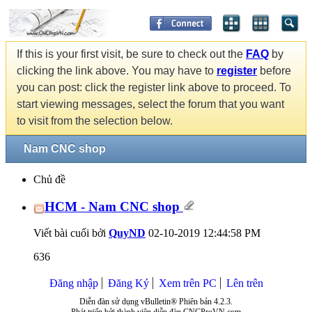
If this is your first visit, be sure to check out the
FAQ
by
clicking the link above. You may have to
register
before
you can post: click the register link above to proceed. To
start viewing messages, select the forum that you want
to visit from the selection below.
Nam CNC shop
Chủ đề
HCM - Nam CNC shop
Viết bài cuối bởi
QuyND
02-10-2019
12:44:58 PM
636
Đăng nhập
Đăng Ký
Xem trên PC
Lên trên
Diễn đàn sử dụng vBulletin® Phiên bản 4.2.3.