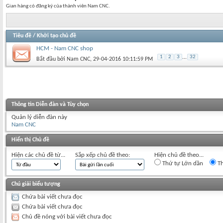
Gian hàng có đăng ký của thành viên Nam CNC.
Tiêu đề
/
Khởi tạo chủ đề
HCM - Nam CNC shop
1
2
3
...
32
Bắt đầu bởi
Nam CNC
‎, 29-04-2016 10:11:59 PM
Thông tin Diễn đàn và Tùy chọn
Quản lý diễn đàn này
Nam CNC
Hiển thị Chủ đề
Hiện các chủ đề từ...
Sắp xếp chủ đề theo:
Hiện chủ đề theo...
Thứ tự Lớn dần
Th
Chú giải biểu tượng
Chứa bài viết chưa đọc
Chứa bài viết chưa đọc
Chủ đề nóng với bài viết chưa đọc