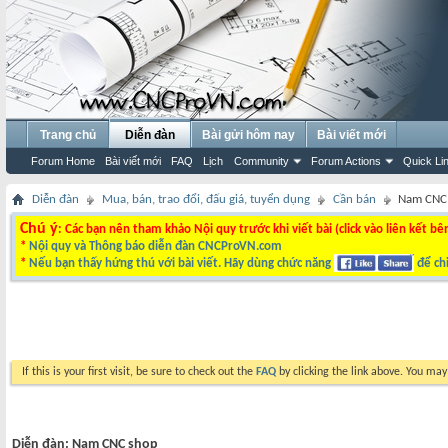
Trang chủ
Diễn đàn
Bài gửi hôm nay
Bài viết mới
Forum Home
Bài viết mới
FAQ
Lịch
Community
Forum Actions
Quick Li
Diễn đàn
Mua, bán, trao đổi, đấu giá, tuyển dụng
Cần bán
Nam CNC
Chú ý
: Các bạn nên tham khảo Nội quy trước khi viết bài (click vào liên kết bê
*
Nội quy và Thông báo diễn đàn CNCProVN.com
*
Nếu bạn thấy hứng thú với bài viết. Hãy dùng chức năng
để chi
If this is your first visit, be sure to check out the
FAQ
by clicking the link above. You ma
Diễn đàn:
Nam CNC shop