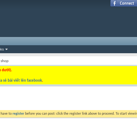
nks
 shop
n dưới).
a sẻ bài viết lên facebook
.
y have to
register
before you can post: click the register link above to proceed. To start view