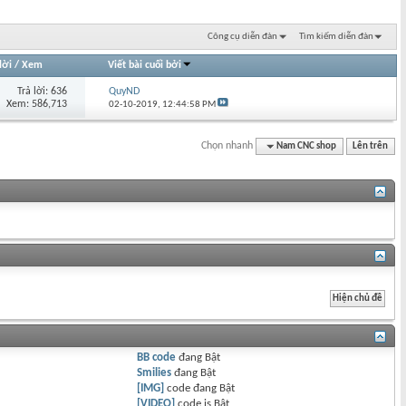
Công cụ diễn đàn
Tìm kiếm diễn đàn
lời
/
Xem
Viết bài cuối bởi
Trả lời: 636
QuyND
Xem: 586,713
02-10-2019,
12:44:58 PM
Chọn nhanh
Nam CNC shop
Lên trên
BB code
đang
Bật
Smilies
đang
Bật
[IMG]
code đang
Bật
[VIDEO]
code is
Bật