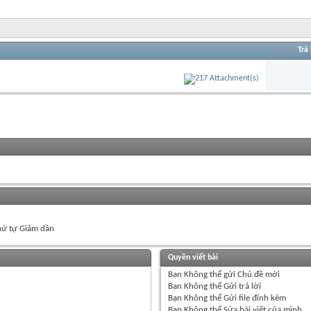
Trả 
ứ tự Giảm dần
Quyền viết bài
Bạn
Không thể
gửi Chủ đề mới
Bạn
Không thể
Gửi trả lời
Bạn
Không thể
Gửi file đính kèm
Bạn
Không thể
Sửa bài viết của mình