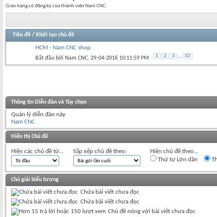
Gian hàng có đăng ký của thành viên Nam CNC.
Tiêu đề
/
Khởi tạo chủ đề
HCM - Nam CNC shop
1
2
3
...
32
Bắt đầu bởi
Nam CNC
‎, 29-04-2016 10:11:59 PM
Thông tin Diễn đàn và Tùy chọn
Quản lý diễn đàn này
Nam CNC
Hiển thị Chủ đề
Hiện các chủ đề từ...
Sắp xếp chủ đề theo:
Hiện chủ đề theo...
Thứ tự Lớn dần
Th
Chú giải biểu tượng
Chứa bài viết chưa đọc
Chứa bài viết chưa đọc
Chủ đề nóng với bài viết chưa đọc