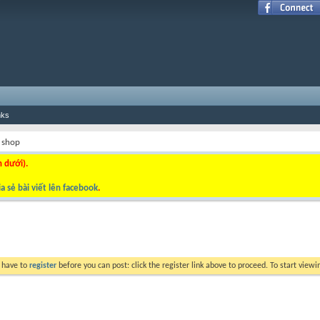
nks
 shop
n dưới).
a sẻ bài viết lên facebook
.
y have to
register
before you can post: click the register link above to proceed. To start view