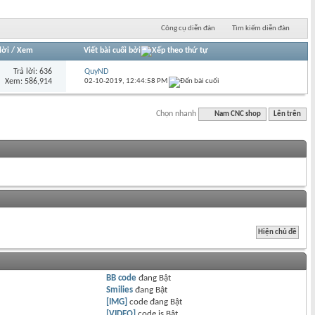
Công cụ diễn đàn
Tìm kiếm diễn đàn
lời
/
Xem
Viết bài cuối bởi
Trả lời: 636
QuyND
Xem: 586,914
02-10-2019,
12:44:58 PM
Chọn nhanh
Nam CNC shop
Lên trên
BB code
đang
Bật
Smilies
đang
Bật
[IMG]
code đang
Bật
[VIDEO]
code is
Bật