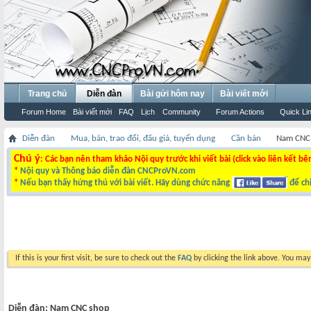
Trang chủ
Diễn đàn
Bài gửi hôm nay
Bài viết mới
Forum Home
Bài viết mới
FAQ
Lịch
Community
Forum Actions
Quick Li
Diễn đàn
Mua, bán, trao đổi, đấu giá, tuyển dụng
Cần bán
Nam CNC
Chú ý
: Các bạn nên tham khảo Nội quy trước khi viết bài (click vào liên kết bê
*
Nội quy và Thông báo diễn đàn CNCProVN.com
*
Nếu bạn thấy hứng thú với bài viết. Hãy dùng chức năng
để chi
If this is your first visit, be sure to check out the
FAQ
by clicking the link above. You ma
Diễn đàn:
Nam CNC shop