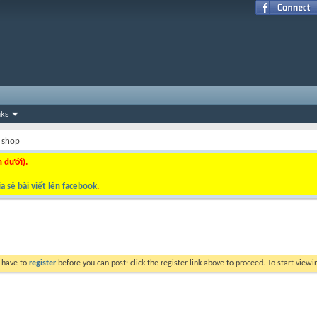
nks
 shop
n dưới).
a sẻ bài viết lên facebook
.
y have to
register
before you can post: click the register link above to proceed. To start view