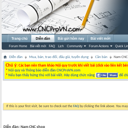
Trang chủ
Diễn đàn
Bài gửi hôm nay
Bài viết mới
Forum Home
Bài viết mới
FAQ
Lịch
Community
Forum Actions
Quick Li
Diễn đàn
Mua, bán, trao đổi, đấu giá, tuyển dụng
Cần bán
Nam CNC
Chú ý
: Các bạn nên tham khảo Nội quy trước khi viết bài (click vào liên kết bê
*
Nội quy và Thông báo diễn đàn CNCProVN.com
*
Nếu bạn thấy hứng thú với bài viết. Hãy dùng chức năng
để chi
If this is your first visit, be sure to check out the
FAQ
by clicking the link above. You ma
Diễn đàn:
Nam CNC shop