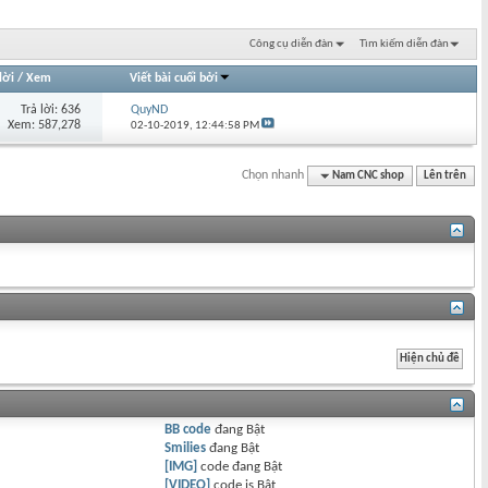
Công cụ diễn đàn
Tìm kiếm diễn đàn
lời
/
Xem
Viết bài cuối bởi
Trả lời: 636
QuyND
Xem: 587,278
02-10-2019,
12:44:58 PM
Chọn nhanh
Nam CNC shop
Lên trên
BB code
đang
Bật
Smilies
đang
Bật
[IMG]
code đang
Bật
[VIDEO]
code is
Bật