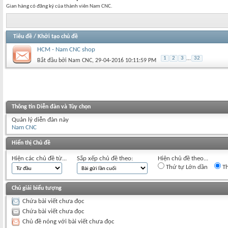
Gian hàng có đăng ký của thành viên Nam CNC.
Tiêu đề
/
Khởi tạo chủ đề
HCM - Nam CNC shop
1
2
3
...
32
Bắt đầu bởi
Nam CNC
‎, 29-04-2016 10:11:59 PM
Thông tin Diễn đàn và Tùy chọn
Quản lý diễn đàn này
Nam CNC
Hiển thị Chủ đề
Hiện các chủ đề từ...
Sắp xếp chủ đề theo:
Hiện chủ đề theo...
Thứ tự Lớn dần
Th
Chú giải biểu tượng
Chứa bài viết chưa đọc
Chứa bài viết chưa đọc
Chủ đề nóng với bài viết chưa đọc