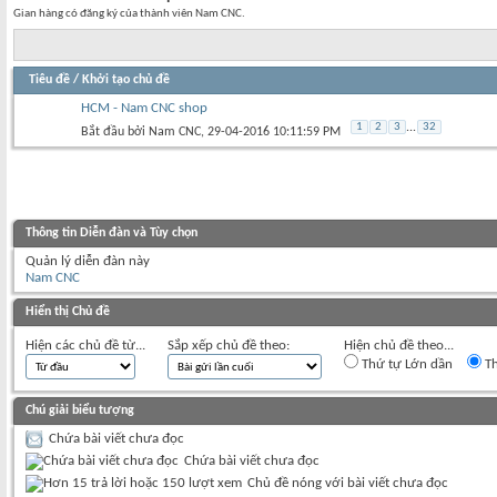
Gian hàng có đăng ký của thành viên Nam CNC.
Tiêu đề
/
Khởi tạo chủ đề
HCM - Nam CNC shop
1
2
3
...
32
Bắt đầu bởi
Nam CNC
‎, 29-04-2016 10:11:59 PM
Thông tin Diễn đàn và Tùy chọn
Quản lý diễn đàn này
Nam CNC
Hiển thị Chủ đề
Hiện các chủ đề từ...
Sắp xếp chủ đề theo:
Hiện chủ đề theo...
Thứ tự Lớn dần
Th
Chú giải biểu tượng
Chứa bài viết chưa đọc
Chứa bài viết chưa đọc
Chủ đề nóng với bài viết chưa đọc