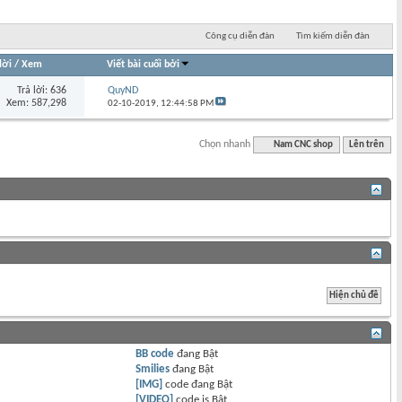
Công cụ diễn đàn
Tìm kiếm diễn đàn
lời
/
Xem
Viết bài cuối bởi
Trả lời: 636
QuyND
Xem: 587,298
02-10-2019,
12:44:58 PM
Chọn nhanh
Nam CNC shop
Lên trên
BB code
đang
Bật
Smilies
đang
Bật
[IMG]
code đang
Bật
[VIDEO]
code is
Bật