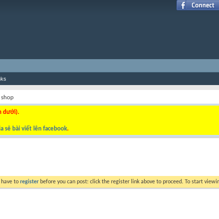
nks
 shop
n dưới).
a sẻ bài viết lên facebook
.
y have to
register
before you can post: click the register link above to proceed. To start view