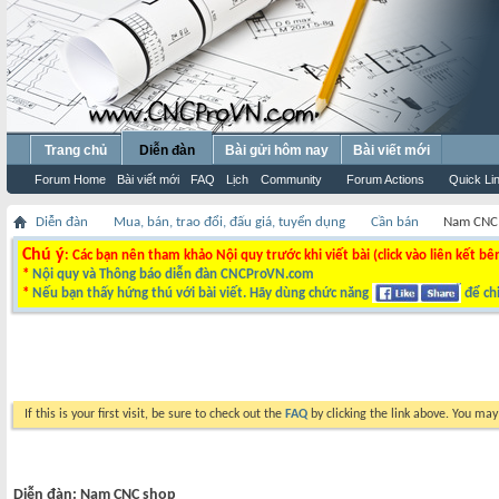
Trang chủ
Diễn đàn
Bài gửi hôm nay
Bài viết mới
Forum Home
Bài viết mới
FAQ
Lịch
Community
Forum Actions
Quick Li
Diễn đàn
Mua, bán, trao đổi, đấu giá, tuyển dụng
Cần bán
Nam CNC
Chú ý
: Các bạn nên tham khảo Nội quy trước khi viết bài (click vào liên kết bê
*
Nội quy và Thông báo diễn đàn CNCProVN.com
*
Nếu bạn thấy hứng thú với bài viết. Hãy dùng chức năng
để chi
If this is your first visit, be sure to check out the
FAQ
by clicking the link above. You ma
Diễn đàn:
Nam CNC shop