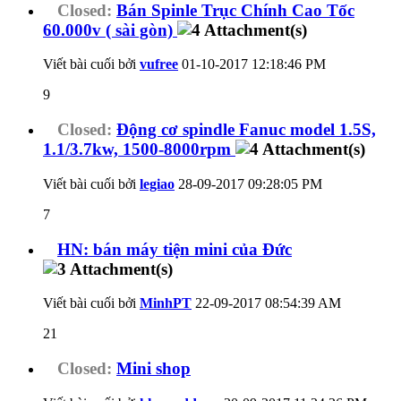
Closed:
Bán Spinle Trục Chính Cao Tốc
60.000v ( sài gòn)
Viết bài cuối bởi
vufree
01-10-2017
12:18:46 PM
9
Closed:
Động cơ spindle Fanuc model 1.5S,
1.1/3.7kw, 1500-8000rpm
Viết bài cuối bởi
legiao
28-09-2017
09:28:05 PM
7
HN: bán máy tiện mini của Đức
Viết bài cuối bởi
MinhPT
22-09-2017
08:54:39 AM
21
Closed:
Mini shop