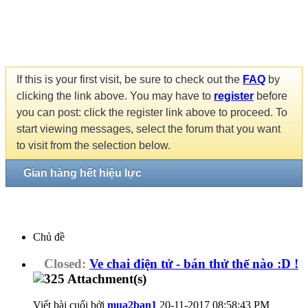
If this is your first visit, be sure to check out the
FAQ
by
clicking the link above. You may have to
register
before
you can post: click the register link above to proceed. To
start viewing messages, select the forum that you want
to visit from the selection below.
Gian hàng hết hiệu lực
Chủ đề
Closed:
Ve chai điện tử - bán thử thế nào :D !
Viết bài cuối bởi
mua2ban1
20-11-2017
08:58:43 PM