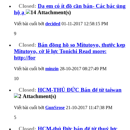
Closed:
Dạ em có ít đồ cần bán- Các bác ủng
hộ ạ
Viết bài cuối bởi
decided
01-11-2017
12:58:15 PM
9
Closed:
Bán đồng hồ so Mitutoyo, thước kẹp
Mitutoyo, cờ lê lực Tonichi Read more:
http://for
Viết bài cuối bởi
minzin
28-10-2017
08:27:49 PM
10
Closed:
HCM-THỦ ĐỨC Bán đế từ taiwan
Viết bài cuối bởi
GunSrose
21-10-2017
11:47:38 PM
5
Closed:
HCM-thủ Đức bán đế từ thuỷ lực