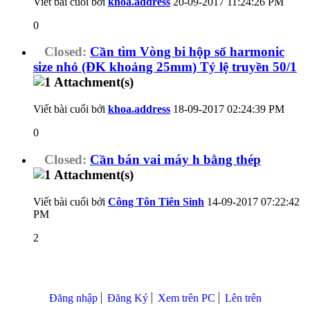
Viết bài cuối bởi
khoa.address
20-09-2017
11:24:26 PM
0
Closed:
Cần tìm Vòng bi hộp số harmonic
size nhỏ (ĐK khoảng 25mm) Tỷ lệ truyền 50/1
Viết bài cuối bởi
khoa.address
18-09-2017
02:24:39 PM
0
Closed:
Cần bán vai máy h bằng thép
Viết bài cuối bởi
Công Tôn Tiên Sinh
14-09-2017
07:22:42
PM
2
Đăng nhập
Đăng Ký
Xem trên PC
Lên trên