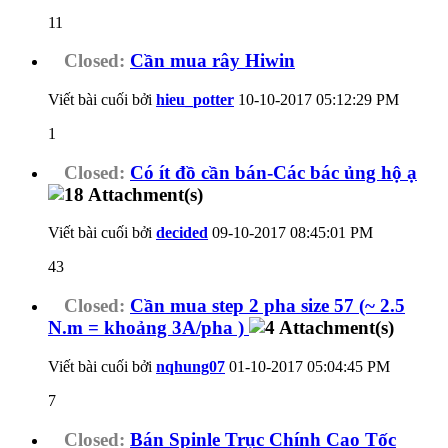
11
Closed:
Cần mua rây Hiwin
Viết bài cuối bởi
hieu_potter
10-10-2017
05:12:29 PM
1
Closed:
Có ít đồ cần bán-Các bác ủng hộ ạ
Viết bài cuối bởi
decided
09-10-2017
08:45:01 PM
43
Closed:
Cần mua step 2 pha size 57 (~ 2.5
N.m = khoảng 3A/pha )
Viết bài cuối bởi
nqhung07
01-10-2017
05:04:45 PM
7
Closed:
Bán Spinle Trục Chính Cao Tốc