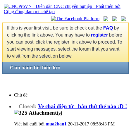
If this is your first visit, be sure to check out the
FAQ
by
clicking the link above. You may have to
register
before
you can post: click the register link above to proceed. To
start viewing messages, select the forum that you want
to visit from the selection below.
Gian hàng hết hiệu lực
Chủ đề
Closed:
Ve chai điện tử - bán thử thế nào :D !
Viết bài cuối bởi
mua2ban1
20-11-2017
08:58:43 PM