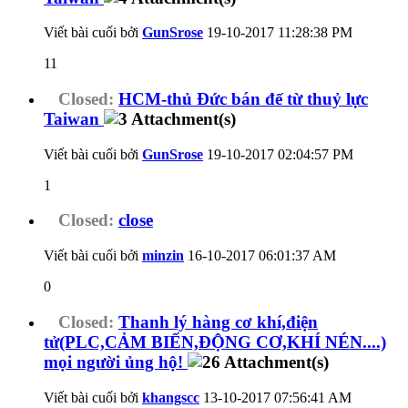
Viết bài cuối bởi
GunSrose
19-10-2017
11:28:38 PM
11
Closed:
HCM-thủ Đức bán đế từ thuỷ lực
Taiwan
Viết bài cuối bởi
GunSrose
19-10-2017
02:04:57 PM
1
Closed:
close
Viết bài cuối bởi
minzin
16-10-2017
06:01:37 AM
0
Closed:
Thanh lý hàng cơ khí,điện
tử(PLC,CẢM BIẾN,ĐỘNG CƠ,KHÍ NÉN....)
mọi người ủng hộ!
Viết bài cuối bởi
khangscc
13-10-2017
07:56:41 AM