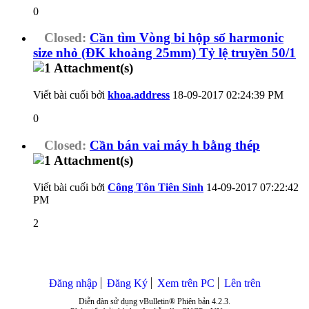
0
Closed:
Cần tìm Vòng bi hộp số harmonic
size nhỏ (ĐK khoảng 25mm) Tỷ lệ truyền 50/1
Viết bài cuối bởi
khoa.address
18-09-2017
02:24:39 PM
0
Closed:
Cần bán vai máy h bằng thép
Viết bài cuối bởi
Công Tôn Tiên Sinh
14-09-2017
07:22:42
PM
2
Đăng nhập
Đăng Ký
Xem trên PC
Lên trên
Diễn đàn sử dụng vBulletin® Phiên bản 4.2.3.