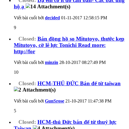
Closed:
Dạ em có ít đồ cần bán- Các bác ủng
hộ ạ
Viết bài cuối bởi
decided
01-11-2017
12:58:15 PM
9
Closed:
Bán đồng hồ so Mitutoyo, thước kẹp
Mitutoyo, cờ lê lực Tonichi Read more:
http://for
Viết bài cuối bởi
minzin
28-10-2017
08:27:49 PM
10
Closed:
HCM-THỦ ĐỨC Bán đế từ taiwan
Viết bài cuối bởi
GunSrose
21-10-2017
11:47:38 PM
5
Closed:
HCM-thủ Đức bán đế từ thuỷ lực
Taiwan