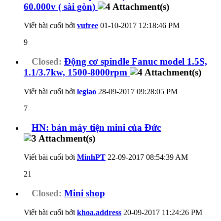
60.000v ( sài gòn)
Viết bài cuối bởi
vufree
01-10-2017
12:18:46 PM
9
Closed:
Động cơ spindle Fanuc model 1.5S,
1.1/3.7kw, 1500-8000rpm
Viết bài cuối bởi
legiao
28-09-2017
09:28:05 PM
7
HN: bán máy tiện mini của Đức
Viết bài cuối bởi
MinhPT
22-09-2017
08:54:39 AM
21
Closed:
Mini shop
Viết bài cuối bởi
khoa.address
20-09-2017
11:24:26 PM