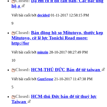
Closed:
Dạ em có ít đồ cần bán- Các bác ủng
hộ ạ
Viết bài cuối bởi
decided
01-11-2017
12:58:15 PM
9
Closed:
Bán đồng hồ so Mitutoyo, thước kẹp
Mitutoyo, cờ lê lực Tonichi Read more:
http://for
Viết bài cuối bởi
minzin
28-10-2017
08:27:49 PM
10
Closed:
HCM-THỦ ĐỨC Bán đế từ taiwan
Viết bài cuối bởi
GunSrose
21-10-2017
11:47:38 PM
5
Closed:
HCM-thủ Đức bán đế từ thuỷ lực
Taiwan