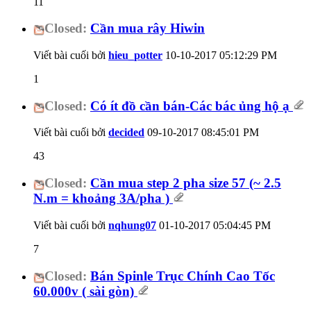
11
Closed:
Cần mua rây Hiwin
Viết bài cuối bởi
hieu_potter
10-10-2017
05:12:29 PM
1
Closed:
Có ít đồ cần bán-Các bác ủng hộ ạ
Viết bài cuối bởi
decided
09-10-2017
08:45:01 PM
43
Closed:
Cần mua step 2 pha size 57 (~ 2.5
N.m = khoảng 3A/pha )
Viết bài cuối bởi
nqhung07
01-10-2017
05:04:45 PM
7
Closed:
Bán Spinle Trục Chính Cao Tốc
60.000v ( sài gòn)