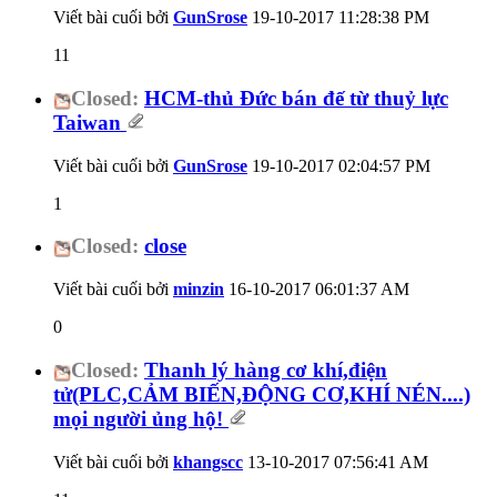
Viết bài cuối bởi
GunSrose
19-10-2017
11:28:38 PM
11
Closed:
HCM-thủ Đức bán đế từ thuỷ lực
Taiwan
Viết bài cuối bởi
GunSrose
19-10-2017
02:04:57 PM
1
Closed:
close
Viết bài cuối bởi
minzin
16-10-2017
06:01:37 AM
0
Closed:
Thanh lý hàng cơ khí,điện
tử(PLC,CẢM BIẾN,ĐỘNG CƠ,KHÍ NÉN....)
mọi người ủng hộ!
Viết bài cuối bởi
khangscc
13-10-2017
07:56:41 AM