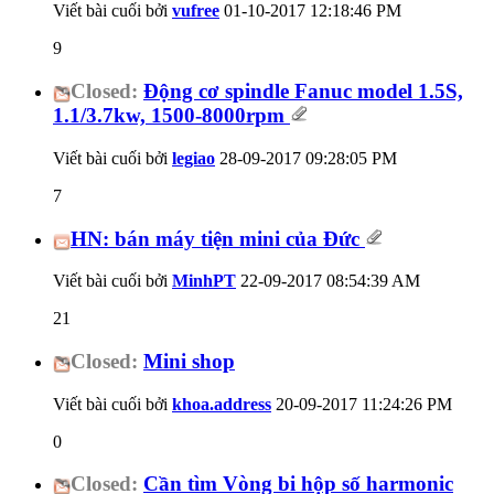
Viết bài cuối bởi
vufree
01-10-2017
12:18:46 PM
9
Closed:
Động cơ spindle Fanuc model 1.5S,
1.1/3.7kw, 1500-8000rpm
Viết bài cuối bởi
legiao
28-09-2017
09:28:05 PM
7
HN: bán máy tiện mini của Đức
Viết bài cuối bởi
MinhPT
22-09-2017
08:54:39 AM
21
Closed:
Mini shop
Viết bài cuối bởi
khoa.address
20-09-2017
11:24:26 PM
0
Closed:
Cần tìm Vòng bi hộp số harmonic