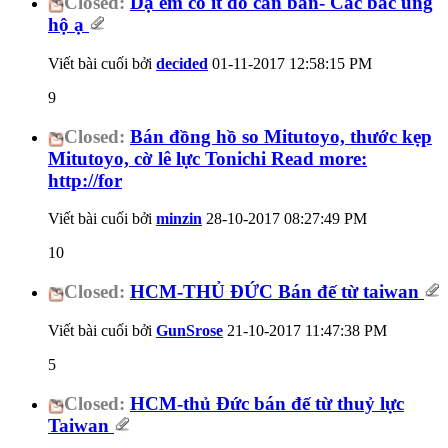
Closed:
Dạ em có ít đồ cần bán- Các bác ủng
hộ ạ
Viết bài cuối bởi
decided
01-11-2017
12:58:15 PM
9
Closed:
Bán đồng hồ so Mitutoyo, thước kẹp
Mitutoyo, cờ lê lực Tonichi Read more:
http://for
Viết bài cuối bởi
minzin
28-10-2017
08:27:49 PM
10
Closed:
HCM-THỦ ĐỨC Bán đế từ taiwan
Viết bài cuối bởi
GunSrose
21-10-2017
11:47:38 PM
5
Closed:
HCM-thủ Đức bán đế từ thuỷ lực
Taiwan