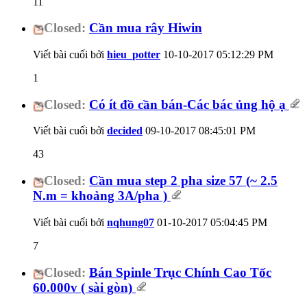
11
Closed:
Cần mua rây Hiwin
Viết bài cuối bởi
hieu_potter
10-10-2017
05:12:29 PM
1
Closed:
Có ít đồ cần bán-Các bác ủng hộ ạ
Viết bài cuối bởi
decided
09-10-2017
08:45:01 PM
43
Closed:
Cần mua step 2 pha size 57 (~ 2.5
N.m = khoảng 3A/pha )
Viết bài cuối bởi
nqhung07
01-10-2017
05:04:45 PM
7
Closed:
Bán Spinle Trục Chính Cao Tốc
60.000v ( sài gòn)