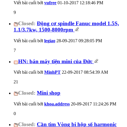
Viết bài cuối bởi
vufree
01-10-2017
12:18:46 PM
9
Closed:
Động cơ spindle Fanuc model 1.5S,
1.1/3.7kw, 1500-8000rpm
Viết bài cuối bởi
legiao
28-09-2017
09:28:05 PM
7
HN: bán máy tiện mini của Đức
Viết bài cuối bởi
MinhPT
22-09-2017
08:54:39 AM
21
Closed:
Mini shop
Viết bài cuối bởi
khoa.address
20-09-2017
11:24:26 PM
0
Closed:
Cần tìm Vòng bi hộp số harmonic