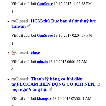
Viết bài cuối bởi
GunSrose
19-10-2017
11:28:38 PM
11
Closed:
HCM-thủ Đức bán đế từ thuỷ lực
Taiwan
Viết bài cuối bởi
GunSrose
19-10-2017
02:04:57 PM
1
Closed:
close
Viết bài cuối bởi
minzin
16-10-2017
06:01:37 AM
0
Closed:
Thanh lý hàng cơ khí,điện
tử(PLC,CẢM BIẾN,ĐỘNG CƠ,KHÍ NÉN....)
mọi người ủng hộ!
Viết bài cuối bởi
khangscc
13-10-2017
07:56:41 AM