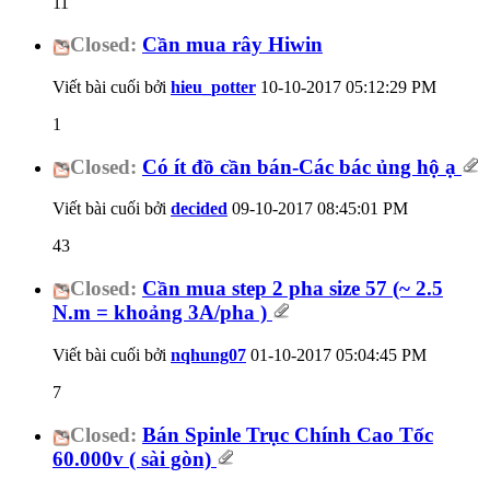
11
Closed:
Cần mua rây Hiwin
Viết bài cuối bởi
hieu_potter
10-10-2017
05:12:29 PM
1
Closed:
Có ít đồ cần bán-Các bác ủng hộ ạ
Viết bài cuối bởi
decided
09-10-2017
08:45:01 PM
43
Closed:
Cần mua step 2 pha size 57 (~ 2.5
N.m = khoảng 3A/pha )
Viết bài cuối bởi
nqhung07
01-10-2017
05:04:45 PM
7
Closed:
Bán Spinle Trục Chính Cao Tốc
60.000v ( sài gòn)