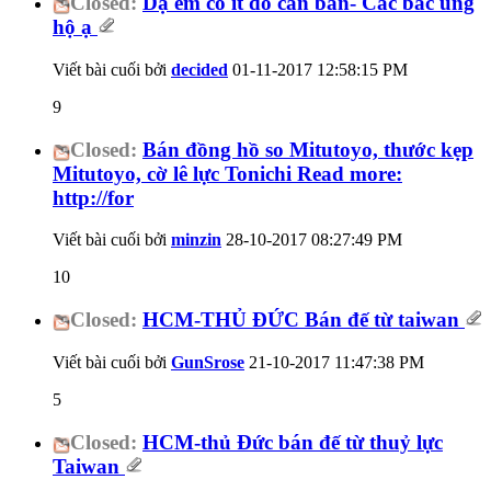
Closed:
Dạ em có ít đồ cần bán- Các bác ủng
hộ ạ
Viết bài cuối bởi
decided
01-11-2017
12:58:15 PM
9
Closed:
Bán đồng hồ so Mitutoyo, thước kẹp
Mitutoyo, cờ lê lực Tonichi Read more:
http://for
Viết bài cuối bởi
minzin
28-10-2017
08:27:49 PM
10
Closed:
HCM-THỦ ĐỨC Bán đế từ taiwan
Viết bài cuối bởi
GunSrose
21-10-2017
11:47:38 PM
5
Closed:
HCM-thủ Đức bán đế từ thuỷ lực
Taiwan