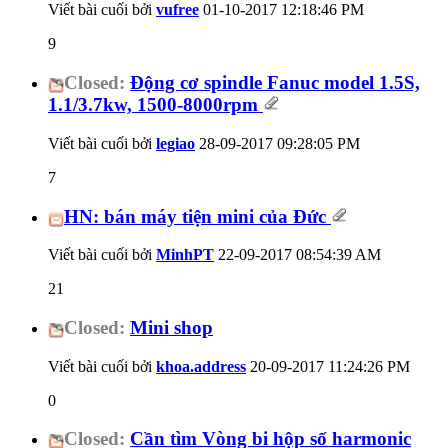
Viết bài cuối bởi
vufree
01-10-2017
12:18:46 PM
9
Closed:
Động cơ spindle Fanuc model 1.5S,
1.1/3.7kw, 1500-8000rpm
Viết bài cuối bởi
legiao
28-09-2017
09:28:05 PM
7
HN: bán máy tiện mini của Đức
Viết bài cuối bởi
MinhPT
22-09-2017
08:54:39 AM
21
Closed:
Mini shop
Viết bài cuối bởi
khoa.address
20-09-2017
11:24:26 PM
0
Closed:
Cần tìm Vòng bi hộp số harmonic