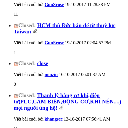
Viết bài cuối bởi
GunSrose
19-10-2017
11:28:38 PM
11
Closed:
HCM-thủ Đức bán đế từ thuỷ lực
Taiwan
Viết bài cuối bởi
GunSrose
19-10-2017
02:04:57 PM
1
Closed:
close
Viết bài cuối bởi
minzin
16-10-2017
06:01:37 AM
0
Closed:
Thanh lý hàng cơ khí,điện
tử(PLC,CẢM BIẾN,ĐỘNG CƠ,KHÍ NÉN....)
mọi người ủng hộ!
Viết bài cuối bởi
khangscc
13-10-2017
07:56:41 AM