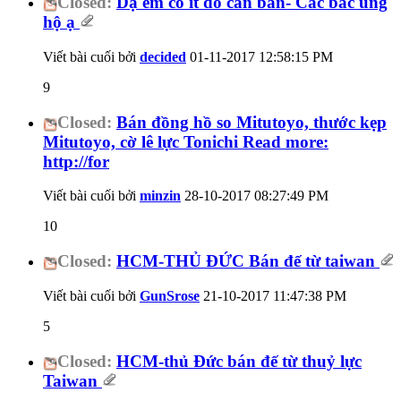
Closed:
Dạ em có ít đồ cần bán- Các bác ủng
hộ ạ
Viết bài cuối bởi
decided
01-11-2017
12:58:15 PM
9
Closed:
Bán đồng hồ so Mitutoyo, thước kẹp
Mitutoyo, cờ lê lực Tonichi Read more:
http://for
Viết bài cuối bởi
minzin
28-10-2017
08:27:49 PM
10
Closed:
HCM-THỦ ĐỨC Bán đế từ taiwan
Viết bài cuối bởi
GunSrose
21-10-2017
11:47:38 PM
5
Closed:
HCM-thủ Đức bán đế từ thuỷ lực
Taiwan