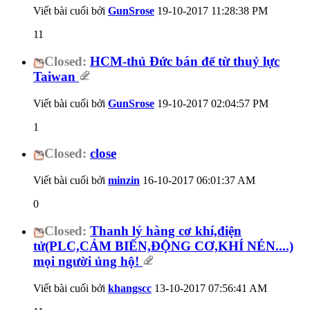
Viết bài cuối bởi
GunSrose
19-10-2017
11:28:38 PM
11
Closed:
HCM-thủ Đức bán đế từ thuỷ lực
Taiwan
Viết bài cuối bởi
GunSrose
19-10-2017
02:04:57 PM
1
Closed:
close
Viết bài cuối bởi
minzin
16-10-2017
06:01:37 AM
0
Closed:
Thanh lý hàng cơ khí,điện
tử(PLC,CẢM BIẾN,ĐỘNG CƠ,KHÍ NÉN....)
mọi người ủng hộ!
Viết bài cuối bởi
khangscc
13-10-2017
07:56:41 AM