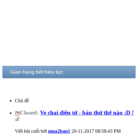
Gian hàng hết hiệu lực
Chủ đề
Closed:
Ve chai điện tử - bán thử thế nào :D !
Viết bài cuối bởi
mua2ban1
20-11-2017
08:58:43 PM