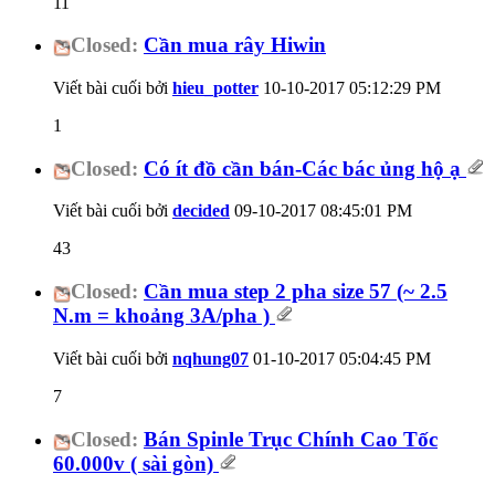
11
Closed:
Cần mua rây Hiwin
Viết bài cuối bởi
hieu_potter
10-10-2017
05:12:29 PM
1
Closed:
Có ít đồ cần bán-Các bác ủng hộ ạ
Viết bài cuối bởi
decided
09-10-2017
08:45:01 PM
43
Closed:
Cần mua step 2 pha size 57 (~ 2.5
N.m = khoảng 3A/pha )
Viết bài cuối bởi
nqhung07
01-10-2017
05:04:45 PM
7
Closed:
Bán Spinle Trục Chính Cao Tốc
60.000v ( sài gòn)