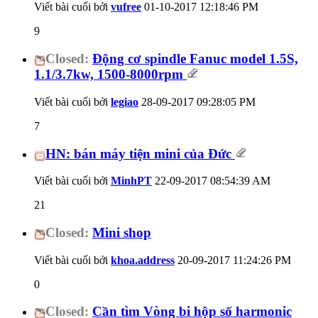
Viết bài cuối bởi
vufree
01-10-2017
12:18:46 PM
9
Closed:
Động cơ spindle Fanuc model 1.5S,
1.1/3.7kw, 1500-8000rpm
Viết bài cuối bởi
legiao
28-09-2017
09:28:05 PM
7
HN: bán máy tiện mini của Đức
Viết bài cuối bởi
MinhPT
22-09-2017
08:54:39 AM
21
Closed:
Mini shop
Viết bài cuối bởi
khoa.address
20-09-2017
11:24:26 PM
0
Closed:
Cần tìm Vòng bi hộp số harmonic