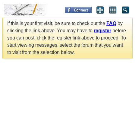
If this is your first visit, be sure to check out the
FAQ
by
clicking the link above. You may have to
register
before
you can post: click the register link above to proceed. To
start viewing messages, select the forum that you want
to visit from the selection below.