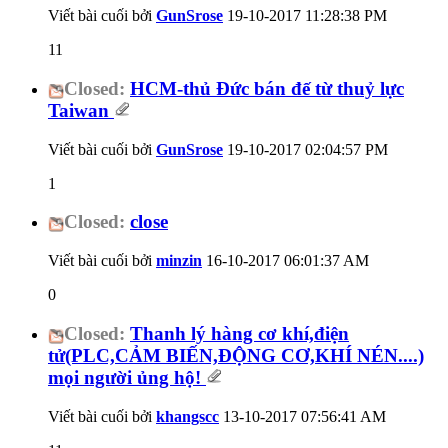
Viết bài cuối bởi
GunSrose
19-10-2017
11:28:38 PM
11
Closed:
HCM-thủ Đức bán đế từ thuỷ lực
Taiwan
Viết bài cuối bởi
GunSrose
19-10-2017
02:04:57 PM
1
Closed:
close
Viết bài cuối bởi
minzin
16-10-2017
06:01:37 AM
0
Closed:
Thanh lý hàng cơ khí,điện
tử(PLC,CẢM BIẾN,ĐỘNG CƠ,KHÍ NÉN....)
mọi người ủng hộ!
Viết bài cuối bởi
khangscc
13-10-2017
07:56:41 AM