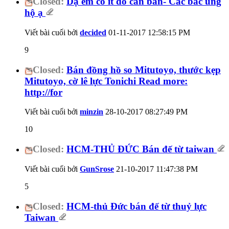
Closed:
Dạ em có ít đồ cần bán- Các bác ủng
hộ ạ
Viết bài cuối bởi
decided
01-11-2017
12:58:15 PM
9
Closed:
Bán đồng hồ so Mitutoyo, thước kẹp
Mitutoyo, cờ lê lực Tonichi Read more:
http://for
Viết bài cuối bởi
minzin
28-10-2017
08:27:49 PM
10
Closed:
HCM-THỦ ĐỨC Bán đế từ taiwan
Viết bài cuối bởi
GunSrose
21-10-2017
11:47:38 PM
5
Closed:
HCM-thủ Đức bán đế từ thuỷ lực
Taiwan