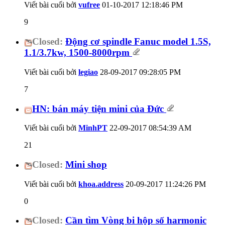
Viết bài cuối bởi
vufree
01-10-2017
12:18:46 PM
9
Closed:
Động cơ spindle Fanuc model 1.5S,
1.1/3.7kw, 1500-8000rpm
Viết bài cuối bởi
legiao
28-09-2017
09:28:05 PM
7
HN: bán máy tiện mini của Đức
Viết bài cuối bởi
MinhPT
22-09-2017
08:54:39 AM
21
Closed:
Mini shop
Viết bài cuối bởi
khoa.address
20-09-2017
11:24:26 PM
0
Closed:
Cần tìm Vòng bi hộp số harmonic