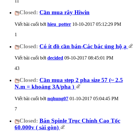
11
Closed:
Cần mua rây Hiwin
Viết bài cuối bởi
hieu_potter
10-10-2017
05:12:29 PM
1
Closed:
Có ít đồ cần bán-Các bác ủng hộ ạ
Viết bài cuối bởi
decided
09-10-2017
08:45:01 PM
43
Closed:
Cần mua step 2 pha size 57 (~ 2.5
N.m = khoảng 3A/pha )
Viết bài cuối bởi
nqhung07
01-10-2017
05:04:45 PM
7
Closed:
Bán Spinle Trục Chính Cao Tốc
60.000v ( sài gòn)