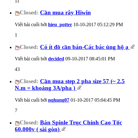
11
Closed:
Cần mua rây Hiwin
Viết bài cuối bởi
hieu_potter
10-10-2017
05:12:29 PM
1
Closed:
Có ít đồ cần bán-Các bác ủng hộ ạ
Viết bài cuối bởi
decided
09-10-2017
08:45:01 PM
43
Closed:
Cần mua step 2 pha size 57 (~ 2.5
N.m = khoảng 3A/pha )
Viết bài cuối bởi
nqhung07
01-10-2017
05:04:45 PM
7
Closed:
Bán Spinle Trục Chính Cao Tốc
60.000v ( sài gòn)