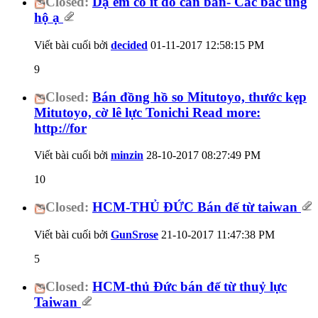
Closed:
Dạ em có ít đồ cần bán- Các bác ủng
hộ ạ
Viết bài cuối bởi
decided
01-11-2017
12:58:15 PM
9
Closed:
Bán đồng hồ so Mitutoyo, thước kẹp
Mitutoyo, cờ lê lực Tonichi Read more:
http://for
Viết bài cuối bởi
minzin
28-10-2017
08:27:49 PM
10
Closed:
HCM-THỦ ĐỨC Bán đế từ taiwan
Viết bài cuối bởi
GunSrose
21-10-2017
11:47:38 PM
5
Closed:
HCM-thủ Đức bán đế từ thuỷ lực
Taiwan