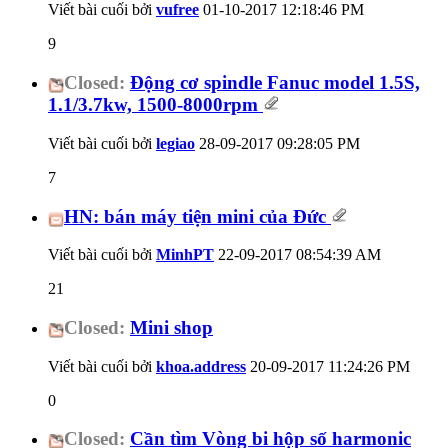
Viết bài cuối bởi
vufree
01-10-2017
12:18:46 PM
9
Closed:
Động cơ spindle Fanuc model 1.5S,
1.1/3.7kw, 1500-8000rpm
Viết bài cuối bởi
legiao
28-09-2017
09:28:05 PM
7
HN: bán máy tiện mini của Đức
Viết bài cuối bởi
MinhPT
22-09-2017
08:54:39 AM
21
Closed:
Mini shop
Viết bài cuối bởi
khoa.address
20-09-2017
11:24:26 PM
0
Closed:
Cần tìm Vòng bi hộp số harmonic