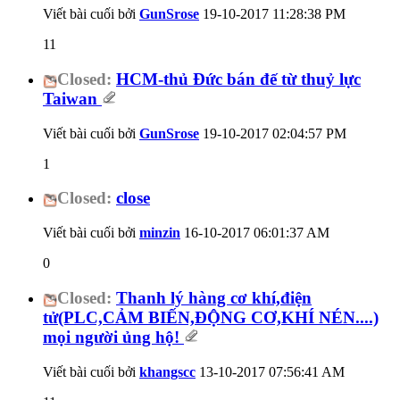
Viết bài cuối bởi
GunSrose
19-10-2017
11:28:38 PM
11
Closed:
HCM-thủ Đức bán đế từ thuỷ lực
Taiwan
Viết bài cuối bởi
GunSrose
19-10-2017
02:04:57 PM
1
Closed:
close
Viết bài cuối bởi
minzin
16-10-2017
06:01:37 AM
0
Closed:
Thanh lý hàng cơ khí,điện
tử(PLC,CẢM BIẾN,ĐỘNG CƠ,KHÍ NÉN....)
mọi người ủng hộ!
Viết bài cuối bởi
khangscc
13-10-2017
07:56:41 AM