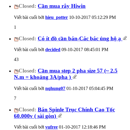
Closed:
Cần mua rây Hiwin
Viết bài cuối bởi
hieu_potter
10-10-2017
05:12:29 PM
1
Closed:
Có ít đồ cần bán-Các bác ủng hộ ạ
Viết bài cuối bởi
decided
09-10-2017
08:45:01 PM
43
Closed:
Cần mua step 2 pha size 57 (~ 2.5
N.m = khoảng 3A/pha )
Viết bài cuối bởi
nqhung07
01-10-2017
05:04:45 PM
7
Closed:
Bán Spinle Trục Chính Cao Tốc
60.000v ( sài gòn)
Viết bài cuối bởi
vufree
01-10-2017
12:18:46 PM