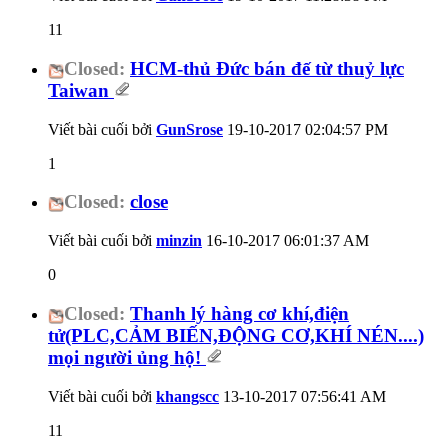
11
Closed:
HCM-thủ Đức bán đế từ thuỷ lực
Taiwan
Viết bài cuối bởi
GunSrose
19-10-2017
02:04:57 PM
1
Closed:
close
Viết bài cuối bởi
minzin
16-10-2017
06:01:37 AM
0
Closed:
Thanh lý hàng cơ khí,điện
tử(PLC,CẢM BIẾN,ĐỘNG CƠ,KHÍ NÉN....)
mọi người ủng hộ!
Viết bài cuối bởi
khangscc
13-10-2017
07:56:41 AM
11