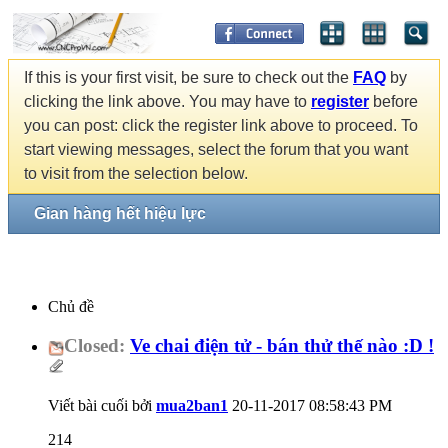
If this is your first visit, be sure to check out the
FAQ
by
clicking the link above. You may have to
register
before
you can post: click the register link above to proceed. To
start viewing messages, select the forum that you want
to visit from the selection below.
Gian hàng hết hiệu lực
Chủ đề
Closed:
Ve chai điện tử - bán thử thế nào :D !
Viết bài cuối bởi
mua2ban1
20-11-2017
08:58:43 PM
214