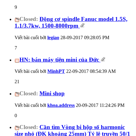
9
Closed:
Động cơ spindle Fanuc model 1.5S,
1.1/3.7kw, 1500-8000rpm
Viết bài cuối bởi
legiao
28-09-2017
09:28:05 PM
7
HN: bán máy tiện mini của Đức
Viết bài cuối bởi
MinhPT
22-09-2017
08:54:39 AM
21
Closed:
Mini shop
Viết bài cuối bởi
khoa.address
20-09-2017
11:24:26 PM
0
Closed:
Cần tìm Vòng bi hộp số harmonic
size nhỏ (ĐK khoảng 25mm) Tỷ lệ truyền 50/1