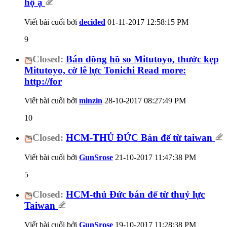
hộ ạ
Viết bài cuối bởi
decided
01-11-2017
12:58:15 PM
9
Closed:
Bán đồng hồ so Mitutoyo, thước kẹp
Mitutoyo, cờ lê lực Tonichi Read more:
http://for
Viết bài cuối bởi
minzin
28-10-2017
08:27:49 PM
10
Closed:
HCM-THỦ ĐỨC Bán đế từ taiwan
Viết bài cuối bởi
GunSrose
21-10-2017
11:47:38 PM
5
Closed:
HCM-thủ Đức bán đế từ thuỷ lực
Taiwan
Viết bài cuối bởi
GunSrose
19-10-2017
11:28:38 PM