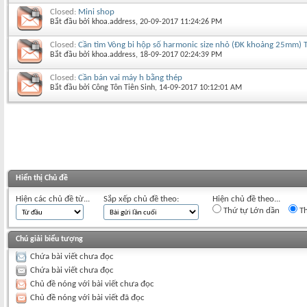
Closed:
Mini shop
Bắt đầu bởi
khoa.address
‎, 20-09-2017 11:24:26 PM
Closed:
Cần tìm Vòng bi hộp số harmonic size nhỏ (ĐK khoảng 25mm) T
Bắt đầu bởi
khoa.address
‎, 18-09-2017 02:24:39 PM
Closed:
Cần bán vai máy h bằng thép
Bắt đầu bởi
Công Tôn Tiên Sinh
‎, 14-09-2017 10:12:01 AM
Hiển thị Chủ đề
Hiện các chủ đề từ...
Sắp xếp chủ đề theo:
Hiện chủ đề theo...
Thứ tự Lớn dần
Th
Chú giải biểu tượng
Chứa bài viết chưa đọc
Chứa bài viết chưa đọc
Chủ đề nóng với bài viết chưa đọc
Chủ đề nóng với bài viết đã đọc