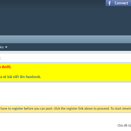
nks
c
n dưới).
a sẻ bài viết lên facebook
.
y have to
register
before you can post: click the register link above to proceed. To start view
Chủ đề t