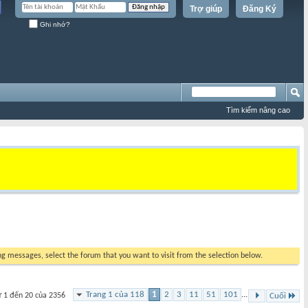
Trợ giúp
Đăng Ký
Ghi nhớ?
Tìm kiếm nâng cao
ing messages, select the forum that you want to visit from the selection below.
Trang 1 của 118
1
2
3
11
51
101
...
ừ 1 đến 20 của 2356
Cuối