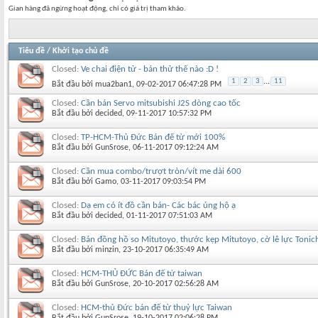
Gian hàng đã ngừng hoạt động, chỉ có giá trị tham khảo.
Tiêu đề
/
Khởi tạo chủ đề
Closed:
Ve chai điện tử - bán thử thế nào :D !
1
2
3
...
11
Bắt đầu bởi
mua2ban1
‎, 09-02-2017 06:47:28 PM
Closed:
Cần bán Servo mitsubishi J2S dòng cao tốc
Bắt đầu bởi
decided
‎, 09-11-2017 10:57:32 PM
Closed:
TP-HCM-Thủ Đức Bán đế từ mới 100%
Bắt đầu bởi
GunSrose
‎, 06-11-2017 09:12:24 AM
Closed:
Cần mua combo/trượt tròn/vít me dài 600
Bắt đầu bởi
Gamo
‎, 03-11-2017 09:03:54 PM
Closed:
Dạ em có ít đồ cần bán- Các bác ủng hộ ạ
Bắt đầu bởi
decided
‎, 01-11-2017 07:51:03 AM
Closed:
Bán đồng hồ so Mitutoyo, thước kẹp Mitutoyo, cờ lê lực Tonich
Bắt đầu bởi
minzin
‎, 23-10-2017 06:35:49 AM
Closed:
HCM-THỦ ĐỨC Bán đế từ taiwan
Bắt đầu bởi
GunSrose
‎, 20-10-2017 02:56:28 AM
Closed:
HCM-thủ Đức bán đế từ thuỷ lực Taiwan
Bắt đầu bởi
GunSrose
‎, 19-10-2017 02:06:28 PM