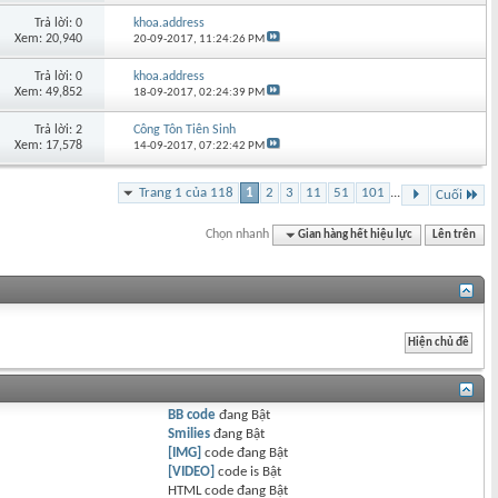
Trả lời: 0
khoa.address
Xem: 20,940
20-09-2017,
11:24:26 PM
Trả lời: 0
khoa.address
Xem: 49,852
18-09-2017,
02:24:39 PM
Trả lời: 2
Công Tôn Tiên Sinh
Xem: 17,578
14-09-2017,
07:22:42 PM
Trang 1 của 118
1
2
3
11
51
101
...
Cuối
Chọn nhanh
Gian hàng hết hiệu lực
Lên trên
BB code
đang
Bật
Smilies
đang
Bật
[IMG]
code đang
Bật
[VIDEO]
code is
Bật
HTML code đang
Bật