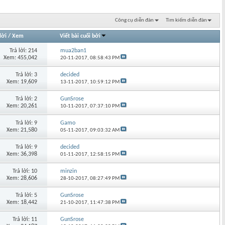
Công cụ diễn đàn
Tìm kiếm diễn đàn
lời
/
Xem
Viết bài cuối bởi
Trả lời: 214
mua2ban1
Xem: 455,042
20-11-2017,
08:58:43 PM
Trả lời: 3
decided
Xem: 19,609
13-11-2017,
10:59:12 PM
Trả lời: 2
GunSrose
Xem: 20,261
10-11-2017,
07:37:10 PM
Trả lời: 9
Gamo
Xem: 21,580
05-11-2017,
09:03:32 AM
Trả lời: 9
decided
Xem: 36,398
01-11-2017,
12:58:15 PM
Trả lời: 10
minzin
Xem: 28,606
28-10-2017,
08:27:49 PM
Trả lời: 5
GunSrose
Xem: 18,442
21-10-2017,
11:47:38 PM
Trả lời: 11
GunSrose