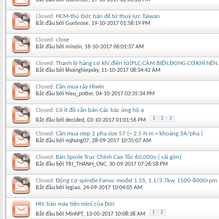
Closed:
HCM-thủ Đức bán đế từ thuỷ lực Taiwan
Bắt đầu bởi
GunSrose
‎, 19-10-2017 01:58:19 PM
Closed:
close
Bắt đầu bởi
minzin
‎, 16-10-2017 06:01:37 AM
Closed:
Thanh lý hàng cơ khí,điện tử(PLC,CẢM BIẾN,ĐỘNG CƠ,KHÍ NÉN..
Bắt đầu bởi
khoinghiepsky
‎, 11-10-2017 08:34:42 AM
Closed:
Cần mua rây Hiwin
Bắt đầu bởi
hieu_potter
‎, 04-10-2017 03:35:34 PM
Closed:
Có ít đồ cần bán-Các bác ủng hộ ạ
1
2
3
Bắt đầu bởi
decided
‎, 03-10-2017 01:01:56 PM
Closed:
Cần mua step 2 pha size 57 (~ 2.5 N.m = khoảng 3A/pha )
Bắt đầu bởi
nqhung07
‎, 28-09-2017 10:35:07 AM
Closed:
Bán Spinle Trục Chính Cao Tốc 60.000v ( sài gòn)
Bắt đầu bởi
TRI_THANH_CNC
‎, 30-09-2017 07:26:58 PM
Closed:
Động cơ spindle Fanuc model 1.5S, 1.1/3.7kw, 1500-8000rpm
Bắt đầu bởi
legiao
‎, 24-09-2017 10:04:05 AM
HN: bán máy tiện mini của Đức
1
2
Bắt đầu bởi
MinhPT
‎, 13-05-2017 10:08:38 AM