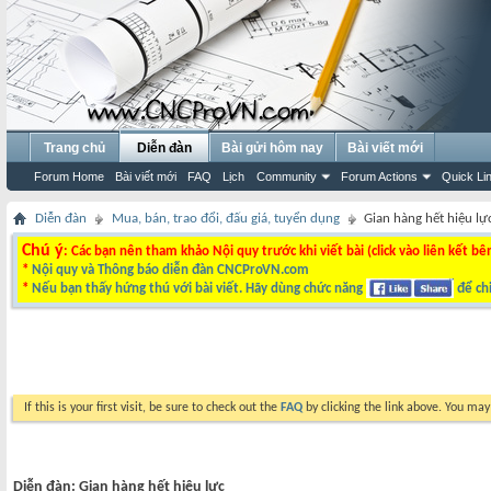
Trang chủ
Diễn đàn
Bài gửi hôm nay
Bài viết mới
Forum Home
Bài viết mới
FAQ
Lịch
Community
Forum Actions
Quick Li
Diễn đàn
Mua, bán, trao đổi, đấu giá, tuyển dụng
Gian hàng hết hiệu lự
Chú ý
: Các bạn nên tham khảo Nội quy trước khi viết bài (click vào liên kết bê
*
Nội quy và Thông báo diễn đàn CNCProVN.com
*
Nếu bạn thấy hứng thú với bài viết. Hãy dùng chức năng
để chi
If this is your first visit, be sure to check out the
FAQ
by clicking the link above. You ma
Diễn đàn:
Gian hàng hết hiệu lực