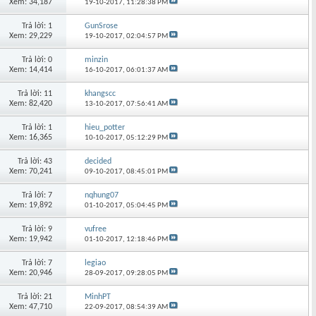
Xem: 34,187
19-10-2017,
11:28:38 PM
Trả lời: 1
GunSrose
Xem: 29,229
19-10-2017,
02:04:57 PM
Trả lời: 0
minzin
Xem: 14,414
16-10-2017,
06:01:37 AM
Trả lời: 11
khangscc
Xem: 82,420
13-10-2017,
07:56:41 AM
Trả lời: 1
hieu_potter
Xem: 16,365
10-10-2017,
05:12:29 PM
Trả lời: 43
decided
Xem: 70,241
09-10-2017,
08:45:01 PM
Trả lời: 7
nqhung07
Xem: 19,892
01-10-2017,
05:04:45 PM
Trả lời: 9
vufree
Xem: 19,942
01-10-2017,
12:18:46 PM
Trả lời: 7
legiao
Xem: 20,946
28-09-2017,
09:28:05 PM
Trả lời: 21
MinhPT
Xem: 47,710
22-09-2017,
08:54:39 AM