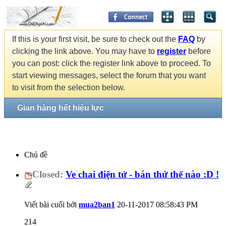
If this is your first visit, be sure to check out the
FAQ
by
clicking the link above. You may have to
register
before
you can post: click the register link above to proceed. To
start viewing messages, select the forum that you want
to visit from the selection below.
Gian hàng hết hiệu lực
Chủ đề
Closed:
Ve chai điện tử - bán thử thế nào :D !
Viết bài cuối bởi
mua2ban1
20-11-2017
08:58:43 PM
214