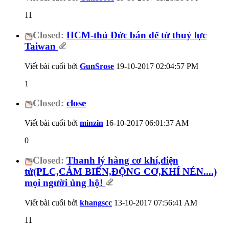
11
Closed:
HCM-thủ Đức bán đế từ thuỷ lực
Taiwan
Viết bài cuối bởi
GunSrose
19-10-2017
02:04:57 PM
1
Closed:
close
Viết bài cuối bởi
minzin
16-10-2017
06:01:37 AM
0
Closed:
Thanh lý hàng cơ khí,điện
tử(PLC,CẢM BIẾN,ĐỘNG CƠ,KHÍ NÉN....)
mọi người ủng hộ!
Viết bài cuối bởi
khangscc
13-10-2017
07:56:41 AM
11