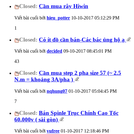
Closed:
Cần mua rây Hiwin
Viết bài cuối bởi
hieu_potter
10-10-2017
05:12:29 PM
1
Closed:
Có ít đồ cần bán-Các bác ủng hộ ạ
Viết bài cuối bởi
decided
09-10-2017
08:45:01 PM
43
Closed:
Cần mua step 2 pha size 57 (~ 2.5
N.m = khoảng 3A/pha )
Viết bài cuối bởi
nqhung07
01-10-2017
05:04:45 PM
7
Closed:
Bán Spinle Trục Chính Cao Tốc
60.000v ( sài gòn)
Viết bài cuối bởi
vufree
01-10-2017
12:18:46 PM