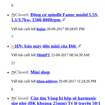
9
Closed:
Động cơ spindle Fanuc model 1.5S,
1.1/3.7kw, 1500-8000rpm
Viết bài cuối bởi
legiao
28-09-2017
09:28:05 PM
7
HN: bán máy tiện mini của Đức
Viết bài cuối bởi
MinhPT
22-09-2017
08:54:39 AM
21
Closed:
Mini shop
Viết bài cuối bởi
khoa.address
20-09-2017
11:24:26 PM
0
Closed:
Cần tìm Vòng bi hộp số harmonic
size nhỏ (ĐK khoảng 25mm) Tỷ lệ truyền 50/1