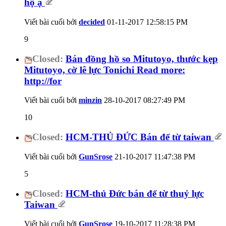
hộ ạ
Viết bài cuối bởi
decided
01-11-2017
12:58:15 PM
9
Closed:
Bán đồng hồ so Mitutoyo, thước kẹp
Mitutoyo, cờ lê lực Tonichi Read more:
http://for
Viết bài cuối bởi
minzin
28-10-2017
08:27:49 PM
10
Closed:
HCM-THỦ ĐỨC Bán đế từ taiwan
Viết bài cuối bởi
GunSrose
21-10-2017
11:47:38 PM
5
Closed:
HCM-thủ Đức bán đế từ thuỷ lực
Taiwan
Viết bài cuối bởi
GunSrose
19-10-2017
11:28:38 PM