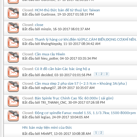
Closed:
HCM-thủ Đức bán đế từ thuỷ lực Taiwan
Bắt đầu bởi
GunSrose
‎, 19-10-2017 01:58:19 PM
Closed:
close
Bắt đầu bởi
minzin
‎, 16-10-2017 06:01:37 AM
Closed:
Thanh lý hàng cơ khí,điện tử(PLC,CẢM BIẾN,ĐỘNG CƠ,KHÍ NÉN..
Bắt đầu bởi
khoinghiepsky
‎, 11-10-2017 08:34:42 AM
Closed:
Cần mua rây Hiwin
Bắt đầu bởi
hieu_potter
‎, 04-10-2017 03:35:34 PM
Closed:
Có ít đồ cần bán-Các bác ủng hộ ạ
1
2
3
Bắt đầu bởi
decided
‎, 03-10-2017 01:01:56 PM
Closed:
Cần mua step 2 pha size 57 (~ 2.5 N.m = khoảng 3A/pha )
Bắt đầu bởi
nqhung07
‎, 28-09-2017 10:35:07 AM
Closed:
Bán Spinle Trục Chính Cao Tốc 60.000v ( sài gòn)
Bắt đầu bởi
TRI_THANH_CNC
‎, 30-09-2017 07:26:58 PM
Closed:
Động cơ spindle Fanuc model 1.5S, 1.1/3.7kw, 1500-8000rpm
Bắt đầu bởi
legiao
‎, 24-09-2017 10:04:05 AM
HN: bán máy tiện mini của Đức
1
2
Bắt đầu bởi
MinhPT
‎, 13-05-2017 10:08:38 AM