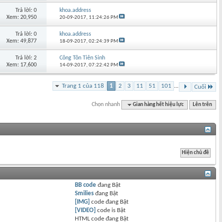
Trả lời: 0
khoa.address
Xem: 20,950
20-09-2017,
11:24:26 PM
Trả lời: 0
khoa.address
Xem: 49,877
18-09-2017,
02:24:39 PM
Trả lời: 2
Công Tôn Tiên Sinh
Xem: 17,600
14-09-2017,
07:22:42 PM
Trang 1 của 118
1
2
3
11
51
101
...
Cuối
Chọn nhanh
Gian hàng hết hiệu lực
Lên trên
BB code
đang
Bật
Smilies
đang
Bật
[IMG]
code đang
Bật
[VIDEO]
code is
Bật
HTML code đang
Bật