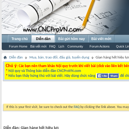
Trang chủ
Diễn đàn
Bài gửi hôm nay
Bài viết mới
Forum Home
Bài viết mới
FAQ
Lịch
Community
Forum Actions
Quick Li
Diễn đàn
Mua, bán, trao đổi, đấu giá, tuyển dụng
Gian hàng hết hiệu lự
Chú ý
: Các bạn nên tham khảo Nội quy trước khi viết bài (click vào liên kết bê
*
Nội quy và Thông báo diễn đàn CNCProVN.com
*
Nếu bạn thấy hứng thú với bài viết. Hãy dùng chức năng
để chi
If this is your first visit, be sure to check out the
FAQ
by clicking the link above. You ma
Diễn đàn:
Gian hàng hết hiệu lực