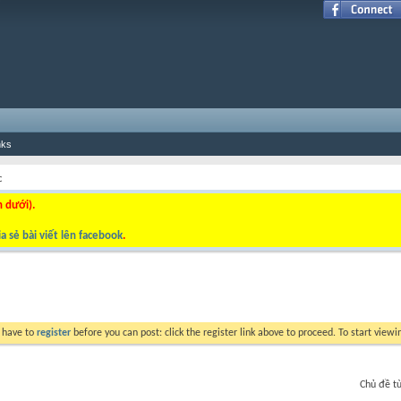
nks
c
n dưới).
a sẻ bài viết lên facebook
.
y have to
register
before you can post: click the register link above to proceed. To start view
Chủ đề t