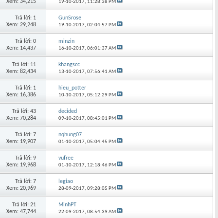
Xem: 34,215
19-10-2017,
11:28:38 PM
Trả lời: 1
GunSrose
Xem: 29,248
19-10-2017,
02:04:57 PM
Trả lời: 0
minzin
Xem: 14,437
16-10-2017,
06:01:37 AM
Trả lời: 11
khangscc
Xem: 82,434
13-10-2017,
07:56:41 AM
Trả lời: 1
hieu_potter
Xem: 16,386
10-10-2017,
05:12:29 PM
Trả lời: 43
decided
Xem: 70,284
09-10-2017,
08:45:01 PM
Trả lời: 7
nqhung07
Xem: 19,907
01-10-2017,
05:04:45 PM
Trả lời: 9
vufree
Xem: 19,968
01-10-2017,
12:18:46 PM
Trả lời: 7
legiao
Xem: 20,969
28-09-2017,
09:28:05 PM
Trả lời: 21
MinhPT
Xem: 47,744
22-09-2017,
08:54:39 AM