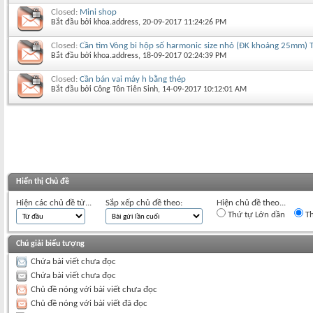
Closed:
Mini shop
Bắt đầu bởi
khoa.address
‎, 20-09-2017 11:24:26 PM
Closed:
Cần tìm Vòng bi hộp số harmonic size nhỏ (ĐK khoảng 25mm) T
Bắt đầu bởi
khoa.address
‎, 18-09-2017 02:24:39 PM
Closed:
Cần bán vai máy h bằng thép
Bắt đầu bởi
Công Tôn Tiên Sinh
‎, 14-09-2017 10:12:01 AM
Hiển thị Chủ đề
Hiện các chủ đề từ...
Sắp xếp chủ đề theo:
Hiện chủ đề theo...
Thứ tự Lớn dần
Th
Chú giải biểu tượng
Chứa bài viết chưa đọc
Chứa bài viết chưa đọc
Chủ đề nóng với bài viết chưa đọc
Chủ đề nóng với bài viết đã đọc