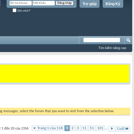
Trợ giúp
Đăng Ký
Ghi nhớ?
Tìm kiếm nâng cao
ing messages, select the forum that you want to visit from the selection below.
Trang 1 của 118
1
2
3
11
51
101
...
ừ 1 đến 20 của 2356
Cuối