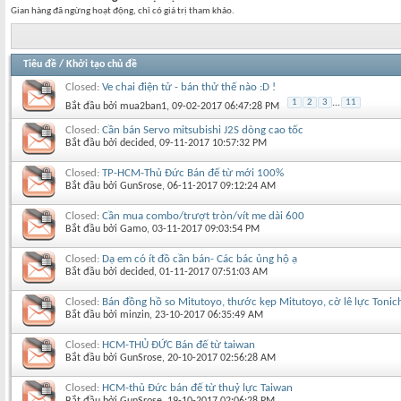
Gian hàng đã ngừng hoạt động, chỉ có giá trị tham khảo.
Tiêu đề
/
Khởi tạo chủ đề
Closed:
Ve chai điện tử - bán thử thế nào :D !
1
2
3
...
11
Bắt đầu bởi
mua2ban1
‎, 09-02-2017 06:47:28 PM
Closed:
Cần bán Servo mitsubishi J2S dòng cao tốc
Bắt đầu bởi
decided
‎, 09-11-2017 10:57:32 PM
Closed:
TP-HCM-Thủ Đức Bán đế từ mới 100%
Bắt đầu bởi
GunSrose
‎, 06-11-2017 09:12:24 AM
Closed:
Cần mua combo/trượt tròn/vít me dài 600
Bắt đầu bởi
Gamo
‎, 03-11-2017 09:03:54 PM
Closed:
Dạ em có ít đồ cần bán- Các bác ủng hộ ạ
Bắt đầu bởi
decided
‎, 01-11-2017 07:51:03 AM
Closed:
Bán đồng hồ so Mitutoyo, thước kẹp Mitutoyo, cờ lê lực Tonich
Bắt đầu bởi
minzin
‎, 23-10-2017 06:35:49 AM
Closed:
HCM-THỦ ĐỨC Bán đế từ taiwan
Bắt đầu bởi
GunSrose
‎, 20-10-2017 02:56:28 AM
Closed:
HCM-thủ Đức bán đế từ thuỷ lực Taiwan
Bắt đầu bởi
GunSrose
‎, 19-10-2017 02:06:28 PM