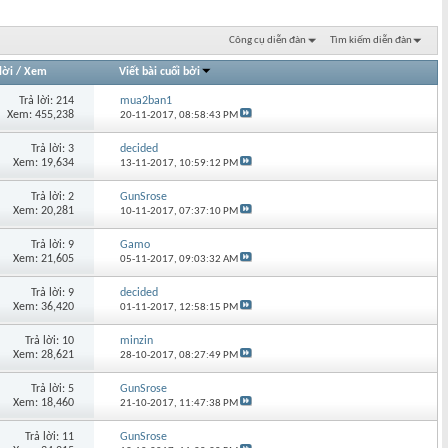
Công cụ diễn đàn
Tìm kiếm diễn đàn
lời
/
Xem
Viết bài cuối bởi
Trả lời: 214
mua2ban1
Xem: 455,238
20-11-2017,
08:58:43 PM
Trả lời: 3
decided
Xem: 19,634
13-11-2017,
10:59:12 PM
Trả lời: 2
GunSrose
Xem: 20,281
10-11-2017,
07:37:10 PM
Trả lời: 9
Gamo
Xem: 21,605
05-11-2017,
09:03:32 AM
Trả lời: 9
decided
Xem: 36,420
01-11-2017,
12:58:15 PM
Trả lời: 10
minzin
Xem: 28,621
28-10-2017,
08:27:49 PM
Trả lời: 5
GunSrose
Xem: 18,460
21-10-2017,
11:47:38 PM
Trả lời: 11
GunSrose