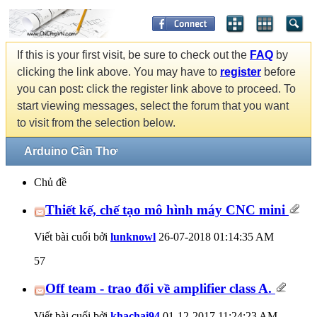
If this is your first visit, be sure to check out the
FAQ
by
clicking the link above. You may have to
register
before
you can post: click the register link above to proceed. To
start viewing messages, select the forum that you want
to visit from the selection below.
Arduino Cần Thơ
Chủ đề
Thiết kế, chế tạo mô hình máy CNC mini
Viết bài cuối bởi
lunknowl
26-07-2018
01:14:35 AM
57
Off team - trao đổi về amplifier class A.
Viết bài cuối bởi
khachai94
01-12-2017
11:24:23 AM