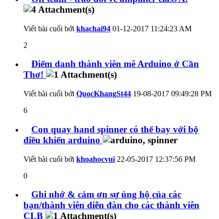
Viết bài cuối bởi
khachai94
01-12-2017
11:24:23 AM
2
Điểm danh thành viên mê Arduino ở Cần
Thơ!
Viết bài cuối bởi
QuocKhangSt44
19-08-2017
09:49:28 PM
6
Con quay hand spinner có thể bay với bộ
điều khiển arduino
Viết bài cuối bởi
khoahocvui
22-05-2017
12:37:56 PM
0
Ghi nhớ & cảm ơn sự ủng hộ của các
bạn/thành viên diễn đàn cho các thành viên
CLB