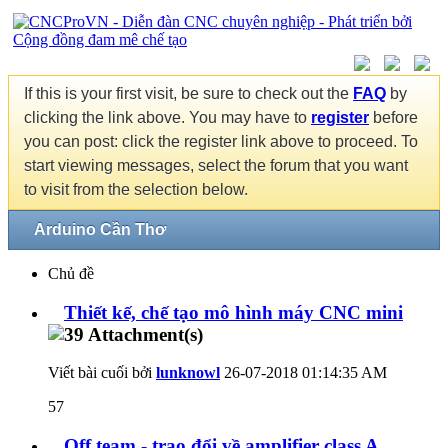
If this is your first visit, be sure to check out the
FAQ
by
clicking the link above. You may have to
register
before
you can post: click the register link above to proceed. To
start viewing messages, select the forum that you want
to visit from the selection below.
Arduino Cần Thơ
Chủ đề
Thiết kế, chế tạo mô hình máy CNC mini
Viết bài cuối bởi
lunknowl
26-07-2018
01:14:35 AM
57
Off team - trao đổi về amplifier class A.