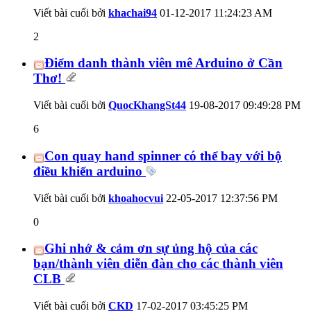
Viết bài cuối bởi
khachai94
01-12-2017
11:24:23 AM
2
Điểm danh thành viên mê Arduino ở Cần
Thơ!
Viết bài cuối bởi
QuocKhangSt44
19-08-2017
09:49:28 PM
6
Con quay hand spinner có thể bay với bộ
điều khiển arduino
Viết bài cuối bởi
khoahocvui
22-05-2017
12:37:56 PM
0
Ghi nhớ & cảm ơn sự ủng hộ của các
bạn/thành viên diễn đàn cho các thành viên
CLB
Viết bài cuối bởi
CKD
17-02-2017
03:45:25 PM