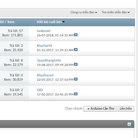
Công cụ diễn đàn
Tìm kiếm diễn đàn
lời
/
Xem
Viết bài cuối bởi
Trả lời: 57
lunknowl
Xem: 171,801
26-07-2018,
01:14:35 AM
Trả lời: 2
khachai94
Xem: 25,920
01-12-2017,
11:24:23 AM
Trả lời: 6
QuocKhangSt44
Xem: 22,579
19-08-2017,
09:49:28 PM
Trả lời: 0
khoahocvui
Xem: 30,819
22-05-2017,
12:37:56 PM
Trả lời: 2
CKD
Xem: 19,545
17-02-2017,
03:45:25 PM
Chọn nhanh
Arduino Cần Thơ
Lên trên