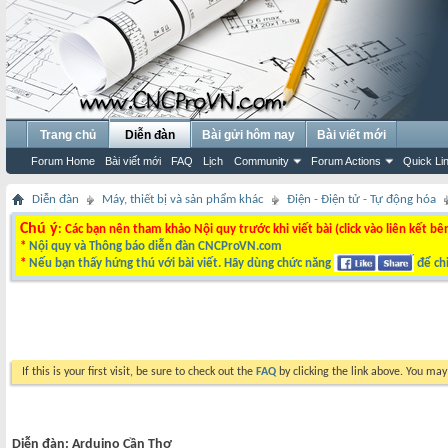
Trang chủ
Diễn đàn
Bài gửi hôm nay
Bài viết mới
Forum Home
Bài viết mới
FAQ
Lịch
Community
Forum Actions
Quick Li
Diễn đàn
Máy, thiết bị và sản phẩm khác
Điện - Điện tử - Tự động hóa
Chú ý
: Các bạn nên tham khảo Nội quy trước khi viết bài (click vào liên kết bê
*
Nội quy và Thông báo diễn đàn CNCProVN.com
*
Nếu bạn thấy hứng thú với bài viết. Hãy dùng chức năng
để chi
If this is your first visit, be sure to check out the
FAQ
by clicking the link above. You ma
Diễn đàn:
Arduino Cần Thơ