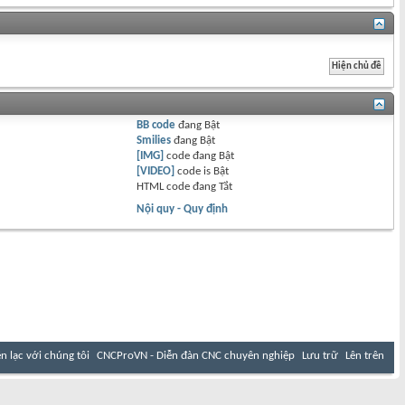
BB code
đang
Bật
Smilies
đang
Bật
[IMG]
code đang
Bật
[VIDEO]
code is
Bật
HTML code đang
Tắt
Nội quy - Quy định
ên lạc với chúng tôi
CNCProVN - Diễn đàn CNC chuyên nghiệp
Lưu trữ
Lên trên