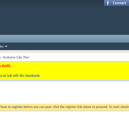
nks
Arduino Cần Thơ
n dưới).
a sẻ bài viết lên facebook
.
y have to
register
before you can post: click the register link above to proceed. To start view