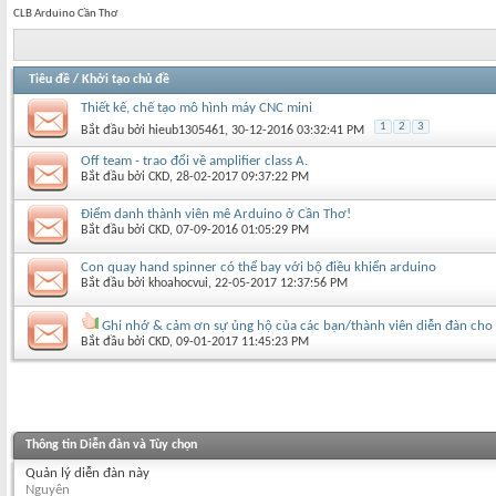
CLB Arduino Cần Thơ
Tiêu đề
/
Khởi tạo chủ đề
Thiết kế, chế tạo mô hình máy CNC mini
1
2
3
Bắt đầu bởi
hieub1305461
‎, 30-12-2016 03:32:41 PM
Off team - trao đổi về amplifier class A.
Bắt đầu bởi
CKD
‎, 28-02-2017 09:37:22 PM
Điểm danh thành viên mê Arduino ở Cần Thơ!
Bắt đầu bởi
CKD
‎, 07-09-2016 01:05:29 PM
Con quay hand spinner có thể bay với bộ điều khiển arduino
Bắt đầu bởi
khoahocvui
‎, 22-05-2017 12:37:56 PM
Ghi nhớ & cảm ơn sự ủng hộ của các bạn/thành viên diễn đàn cho 
Bắt đầu bởi
CKD
‎, 09-01-2017 11:45:23 PM
Thông tin Diễn đàn và Tùy chọn
Quản lý diễn đàn này
Nguyên